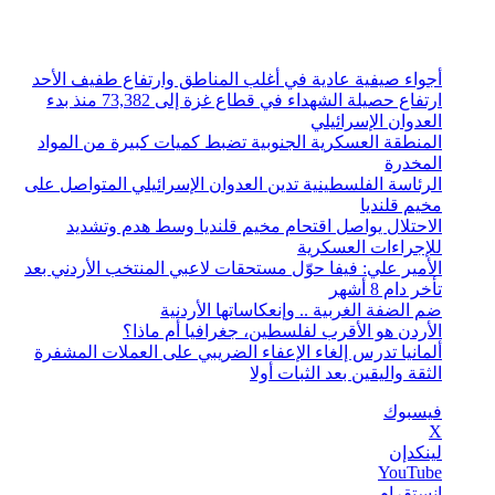
الجمعة, أغسطس 7 2026
أخبار عاجلة
أجواء صيفية عادية في أغلب المناطق وارتفاع طفيف الأحد
ارتفاع حصيلة الشهداء في قطاع غزة إلى 73,382 منذ بدء
العدوان الإسرائيلي
المنطقة العسكرية الجنوبية تضبط كميات كبيرة من المواد
المخدرة
الرئاسة الفلسطينية تدين العدوان الإسرائيلي المتواصل على
مخيم قلنديا
الاحتلال يواصل اقتحام مخيم قلنديا وسط هدم وتشديد
للإجراءات العسكرية
الأمير علي: فيفا حوّل مستحقات لاعبي المنتخب الأردني بعد
تأخر دام 8 أشهر
ضم الضفة الغربية .. وإنعكاساتها الأردنية
الأردن هو الأقرب لفلسطين، جغرافيا أم ماذا؟
ألمانيا تدرس إلغاء الإعفاء الضريبي على العملات المشفرة
الثقة واليقين بعد الثبات أولا
فيسبوك
‫X
لينكدإن
‫YouTube
انستقرام