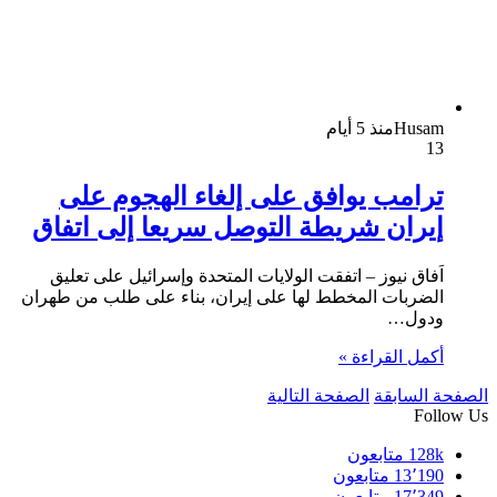
Husam
منذ 5 أيام
13
ترامب يوافق على إلغاء الهجوم على
إيران شريطة التوصل سريعا إلى اتفاق
اَفاق نيوز – اتفقت الولايات المتحدة وإسرائيل على تعليق
الضربات المخطط لها على إيران، بناء على طلب من طهران
ودول…
أكمل القراءة »
الصفحة السابقة
الصفحة التالية
Follow Us
128k
متابعون
13٬190
متابعون
17٬349
متابعون