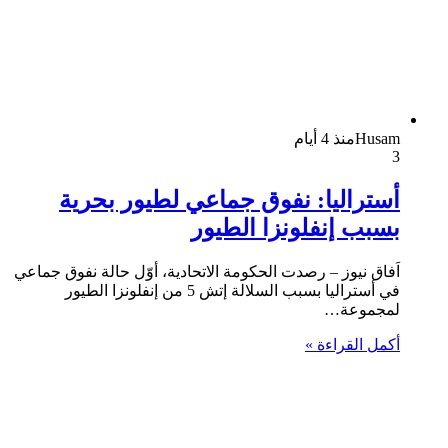
Husam
منذ 4 أيام
3
أستراليا: نفوق جماعي لطيور بحرية
بسبب إنفلونزا الطيور
اَفاق نيوز – رصدت الحكومة الاتحادية، أوّل حالة نفوق جماعي
في أستراليا بسبب السلالة إتش 5 من إنفلونزا الطيور
لمجموعة…
أكمل القراءة »