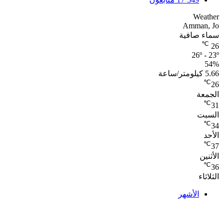
Weather
Amman, Jo
سماء صافية
℃
26
26º - 23º
54%
5.66 كيلومتر/ساعة
℃
26
الجمعة
℃
31
السبت
℃
34
الأحد
℃
37
الأثنين
℃
36
الثلاثاء
الأشهر