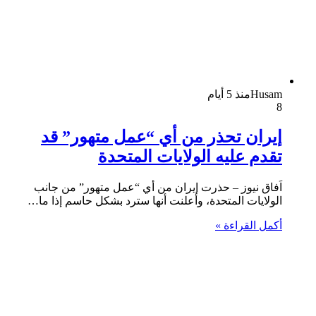
Husam
منذ 5 أيام
8
إيران تحذر من أي “عمل متهور” قد
تقدم عليه الولايات المتحدة
اَفاق نيوز – حذرت إيران من أي “عمل متهور” من جانب
الولايات المتحدة، وأعلنت أنها سترد بشكل حاسم إذا ما…
أكمل القراءة »