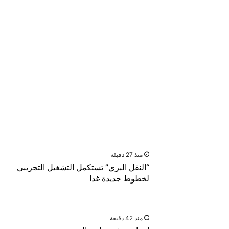
3000
طن
من
الخضار
ترد
السوق
المركزي
Husam
منذ 26 دقيقة
1
منذ 27 دقيقة
“النقل البري” تستكمل التشغيل التجريبي
لخطوط جديدة غدا
منذ 42 دقيقة