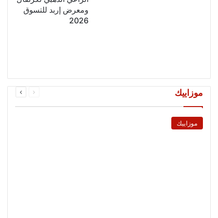
ومعرض إربد للتسوق
2026
السابقة
التالية
موزاييك
الصفحة
الصفحة
موزاييك