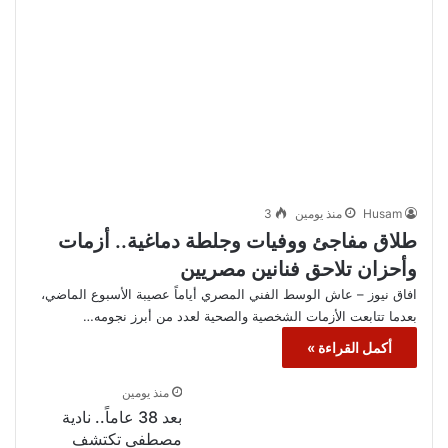
Husam
منذ يومين
3
طلاق مفاجئ ووفيات وجلطة دماغية.. أزمات
وأحزان تلاحق فنانين مصريين
افاق نيوز – عاش الوسط الفني المصري أياماً عصيبة الأسبوع الماضي،
بعدما تتابعت الأزمات الشخصية والصحية لعدد من أبرز نجومه…
أكمل القراءة »
منذ يومين
بعد 38 عاماً.. نادية
مصطفى تكتشف