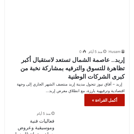
Husam
منذ 5 أيام
0
إربد.. عاصمة الشمال تستعد لاستقبال أكبر
تظاهرة للتسوق والترفيه بمشاركة نخبة من
كبرى الشركات الوطنية
إربد – آفاق نيوز تتحول مدينة إربد منتصف الشهر الجاري إلى وجهة
اقتصادية وترفيهية بارزة، مع انطلاق معرض إربد…
أكمل القراءة »
منذ 5 أيام
فعاليات فنية
وموسيقية وعروض
جماهيرية بانتظار زوار