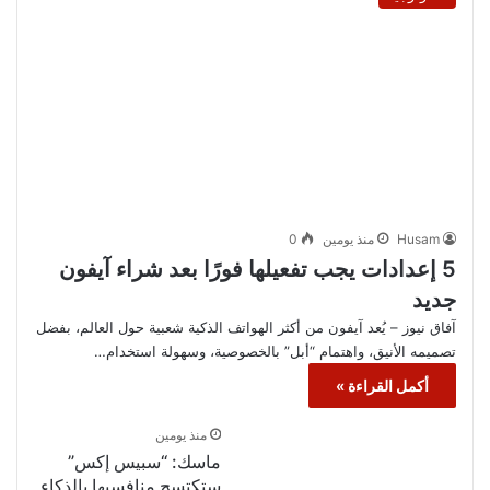
Husam
منذ يومين
0
5 إعدادات يجب تفعيلها فورًا بعد شراء آيفون
جديد
آفاق نيوز – يُعد آيفون من أكثر الهواتف الذكية شعبية حول العالم، بفضل
تصميمه الأنيق، واهتمام “أبل” بالخصوصية، وسهولة استخدام…
أكمل القراءة »
منذ يومين
ماسك: “سبيس إكس”
ستكتسح منافسيها بالذكاء