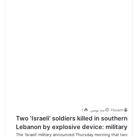
Husam
منذ يومين
1
Two ‘Israeli’ soldiers killed in southern
Lebanon by explosive device: military
The ‘Israeli’ military announced Thursday morning that two