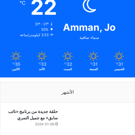
22
℃
Amman, Jo
31º - 21º
50%
3.53 كيلومتر/ساعة
سماء صافية
35
33
32
31
31
℃
℃
℃
℃
℃
الخميس
الجمعة
السبت
الأحد
الأثنين
الأشهر
حلقة جديدة من برنامج «نائب
سابق» مع جميل النمري
2026-01-08