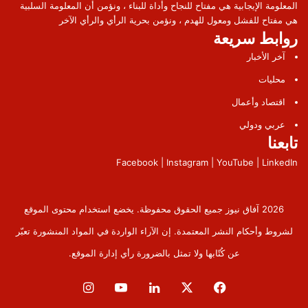
المعلومة الإيجابية هي مفتاح للنجاح وأداة للبناء ، ونؤمن أن المعلومة السلبية
هي مفتاح للفشل ومعول للهدم ، ونؤمن بحرية الرأي والرأي الآخر
روابط سريعة
آخر الأخبار
محليات
اقتصاد وأعمال
عربي ودولي
تابعنا
Facebook | Instagram | YouTube | LinkedIn
2026 آفاق نيوز جميع الحقوق محفوظة. يخضع استخدام محتوى الموقع
لشروط وأحكام النشر المعتمدة. إن الآراء الواردة في المواد المنشورة تعبّر
عن كُتّابها ولا تمثل بالضرورة رأي إدارة الموقع.
فيسبوك
‫X
لينكدإن
‫YouTube
انستقرام