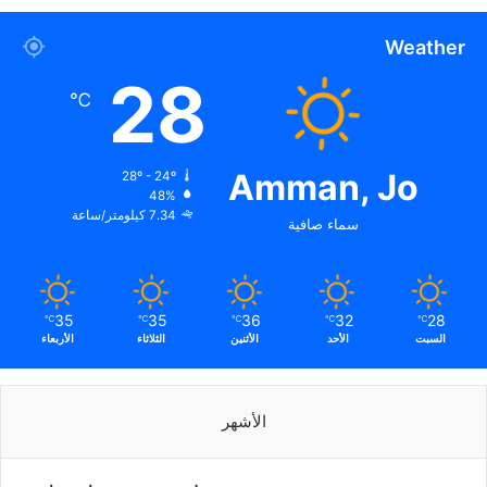
Weather
28
℃
Amman, Jo
28º - 24º
48%
7.34 كيلومتر/ساعة
سماء صافية
35
35
36
32
28
℃
℃
℃
℃
℃
السبت
الأحد
الأثنين
الثلاثاء
الأربعاء
الأشهر