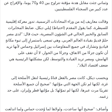
وثماني جثث مقابل هدنة مؤقتة تتراوح بين 40 و70 يوما، والإفراج عن
عدد كبير من السجناء الفلسطينيين.
وقالت معاريف إنه من وراء المحادثات الرسمية، تدور معركة إقليمية
للسيطرة، كما يقول المقدم (احتياط) إيلي ديكل، ضابط المخابرات
السابق والخبير الحالي في الشؤون المصرية، حيث قال: “لدى مصر
حلمٌ قديمٌ بقيادة العالم العربي. وهي تسعى باستمرارٍ إلى تبوء مكانةٍ
قياديةٍ وتشارك في جميع المفاوضات بين إسرائيل وحماس لأنها تريد
أن تكون جزءًا من الاتفاق، وجزءًا من الحوار، لا أن تقف على
الهامش، ومصر تريد القيادة والتوسط، لكن مشكلتها الرئيسية هي
ضعف اقتصاد البلاد”.
وبحسب ديكل، كانت مصر بالفعل قناةً رئيسيةً لنقل الأسلحة إلى
غزة، لكنها لم تكن الجهة التي موّلتها: “صحيح أن جميع الأسلحة
تقريبًا مرت عبرها، لكنها لم تموّلها؛ بل موّلتها قطر وإيران، على حد
زعمه.
وأضاف: “صحيح أنها ساعدت، ولولاها لما وُجدت حماس ولما اندلعت