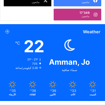
متابعون
متابعون
17٬349
متابعون
Weather
22
℃
Amman, Jo
31º - 21º
70%
3.38 كيلومتر/ساعة
سماء صافية
35
36
36
33
31
℃
℃
℃
℃
℃
السبت
الأحد
الأثنين
الثلاثاء
الأربعاء