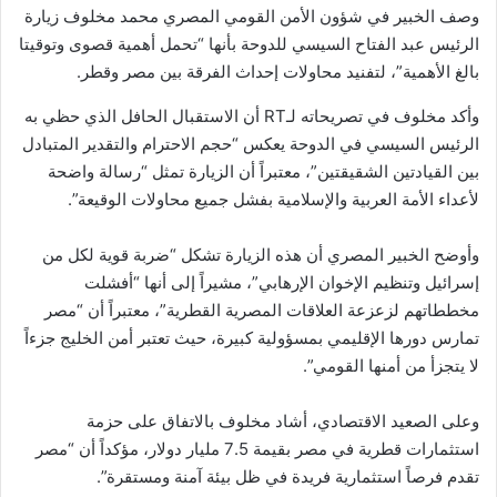
وصف الخبير في شؤون الأمن القومي المصري محمد مخلوف زيارة
الرئيس عبد الفتاح السيسي للدوحة بأنها “تحمل أهمية قصوى وتوقيتا
بالغ الأهمية”، لتفنيد محاولات إحداث الفرقة بين مصر وقطر.
وأكد مخلوف في تصريحاته لـRT أن الاستقبال الحافل الذي حظي به
الرئيس السيسي في الدوحة يعكس “حجم الاحترام والتقدير المتبادل
بين القيادتين الشقيقتين”، معتبراً أن الزيارة تمثل “رسالة واضحة
لأعداء الأمة العربية والإسلامية بفشل جميع محاولات الوقيعة”.
وأوضح الخبير المصري أن هذه الزيارة تشكل “ضربة قوية لكل من
إسرائيل وتنظيم الإخوان الإرهابي”، مشيراً إلى أنها “أفشلت
مخططاتهم لزعزعة العلاقات المصرية القطرية”، معتبراً أن “مصر
تمارس دورها الإقليمي بمسؤولية كبيرة، حيث تعتبر أمن الخليج جزءاً
لا يتجزأ من أمنها القومي”.
وعلى الصعيد الاقتصادي، أشاد مخلوف بالاتفاق على حزمة
استثمارات قطرية في مصر بقيمة 7.5 مليار دولار، مؤكداً أن “مصر
تقدم فرصاً استثمارية فريدة في ظل بيئة آمنة ومستقرة”.