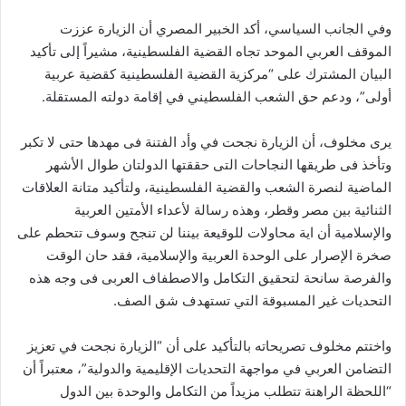
وفي الجانب السياسي، أكد الخبير المصري أن الزيارة عززت
الموقف العربي الموحد تجاه القضية الفلسطينية، مشيراً إلى تأكيد
البيان المشترك على “مركزية القضية الفلسطينية كقضية عربية
أولى”، ودعم حق الشعب الفلسطيني في إقامة دولته المستقلة.
يرى مخلوف، أن الزيارة نجحت في وأد الفتنة فى مهدها حتى لا تكبر
وتأخذ فى طريقها النجاحات التى حققتها الدولتان طوال الأشهر
الماضية لنصرة الشعب والقضية الفلسطينية، ولتأكيد متانة العلاقات
الثنائية بين مصر وقطر، وهذه رسالة لأعداء الأمتين العربية
والإسلامية أن اية محاولات للوقيعة بيننا لن تنجح وسوف تتحطم على
صخرة الإصرار على الوحدة العربية والإسلامية، فقد حان الوقت
والفرصة سانحة لتحقيق التكامل والاصطفاف العربى فى وجه هذه
التحديات غير المسبوقة التي تستهدف شق الصف.
واختتم مخلوف تصريحاته بالتأكيد على أن “الزيارة نجحت في تعزيز
التضامن العربي في مواجهة التحديات الإقليمية والدولية”، معتبراً أن
“اللحظة الراهنة تتطلب مزيداً من التكامل والوحدة بين الدول