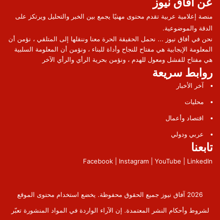
عن آفاق نيوز
منصة إعلامية عربية تقدم محتوى مهنيًا يجمع بين الخبر والتحليل ويرتكز على
الدقة والموضوعية.
نحن في أفاق نيوز ... نحمل الحقيقة الحرة معنا وننقلها إلى المتلقي ، نؤمن أن
المعلومة الإيجابية هي مفتاح للنجاح وأداة للبناء ، ونؤمن أن المعلومة السلبية
هي مفتاح للفشل ومعول للهدم ، ونؤمن بحرية الرأي والرأي الآخر
روابط سريعة
آخر الأخبار
محليات
اقتصاد وأعمال
عربي ودولي
تابعنا
Facebook | Instagram | YouTube | LinkedIn
2026 آفاق نيوز جميع الحقوق محفوظة. يخضع استخدام محتوى الموقع
لشروط وأحكام النشر المعتمدة. إن الآراء الواردة في المواد المنشورة تعبّر