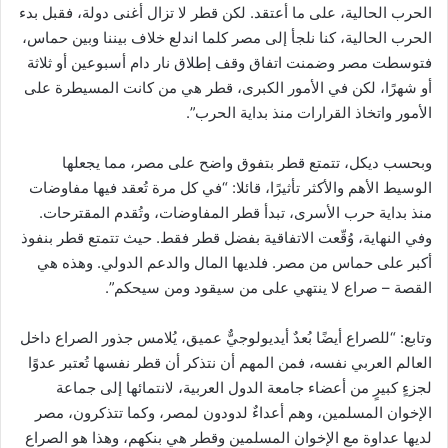
الحرب الحالية، على ما أعتقد. لكن قطر لا تزال أغنى دولة، فقبل بدء
الحرب الحالية، كنا نلجأ إلى مصر كلما اندلع خلاف بيننا وبين حماس،
فتوسطت مصر وضمنت اتفاق وقف إطلاق نار دام أسبوعين أو ثلاثة
أو شهرًا، لكن في الأمور الكبرى، قطر هي من كانت المسيطرة على
الأمور واتخاذ القرارات منذ بداية الحرب”.
وبحسب ديكل، تتمتع قطر بتفوق واضح على مصر، مما يجعلها
الوسيط الأهم والأكثر تأثيرًا، قائلا: “في كل مرة تُعقد فيها مفاوضات
منذ بداية حرب الأسرى، تبدأ قطر المفاوضات، وتُقدم المقترحات.
وفي النهاية، وُقّعت الاتفاقية بفضل قطر فقط. حيث تتمتع قطر بنفوذ
أكبر على حماس من مصر. فلديها المال والدعم الدولي. وهذه هي
القصة – صراع لا ينتهي على من سيقود ومن سيحكم”.
وتابع: “للصراع أيضًا بُعدٌ أيديولوجيٌّ عميق، يُلامس جذور الصراع داخل
العالم العربي نفسه، فمن المهم أن نتذكر أن قطر نفسها تُعتبر عدوًا
لجزءٍ كبيرٍ من أعضاء جامعة الدول العربية، لانتمائها إلى جماعة
الإخوان المسلمين، وهم أعداءٌ لدودون لمصر، وكما تتذكرون، مصر
لديها عداوة مع الإخوان المسلمين وقطر هي بنكهم، وهذا هو الصراع