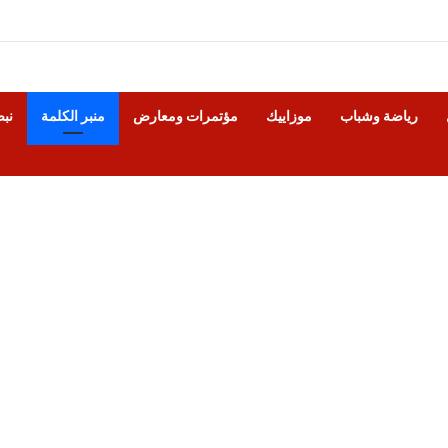
رياضة وشباب
موزاييك
مؤتمرات ومعارض
منبر الكلمة
نب