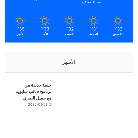
سماء صافية
35
33
32
31
32
℃
℃
℃
℃
℃
الخميس
الجمعة
السبت
الأحد
الأثنين
الأشهر
حلقة جديدة من
برنامج «نائب سابق»
مع جميل النمري
2026-01-08