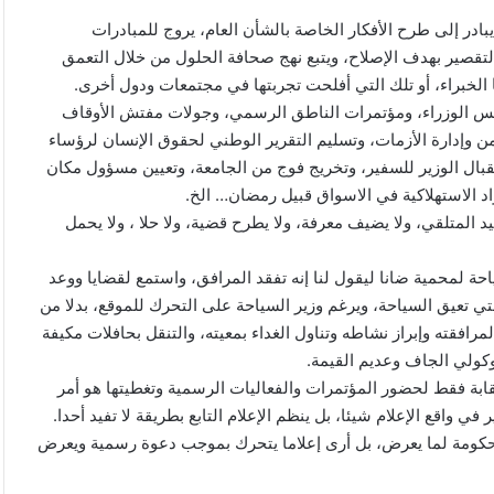
بادر إلى طرح الأفكار الخاصة بالشأن العام، يروج للمبادرات
لتقصير بهدف الإصلاح، ويتبع نهج صحافة الحلول من خلال التعمق
لخبراء، أو تلك التي أفلحت تجربتها في مجتمعات ودول أخرى.
جلس الوزراء، ومؤتمرات الناطق الرسمي، وجولات مفتش الأوقاف
ن وإدارة الأزمات، وتسليم التقرير الوطني لحقوق الإنسان لرؤساء
ال الوزير للسفير، وتخريج فوج من الجامعة، وتعيين مسؤول مكان
د الاستهلاكية في الاسواق قبيل رمضان… الخ.
يد المتلقي، ولا يضيف معرفة، ولا يطرح قضية، ولا حلا ، ولا يحمل
ياحة لمحمية ضانا ليقول لنا إنه تفقد المرافق، واستمع لقضايا ووعد
ي تعيق السياحة، ويرغم وزير السياحة على التحرك للموقع، بدلا من
رافقته وإبراز نشاطه وتناول الغداء بمعيته، والتنقل بحافلات مكيفة
وكولي الجاف وعديم القيمة.
بة فقط لحضور المؤتمرات والفعاليات الرسمية وتغطيتها هو أمر
 واقع الإعلام شيئا، بل ينظم الإعلام التابع بطريقة لا تفيد أحدا.
 الحكومة لما يعرض، بل أرى إعلاما يتحرك بموجب دعوة رسمية ويعرض