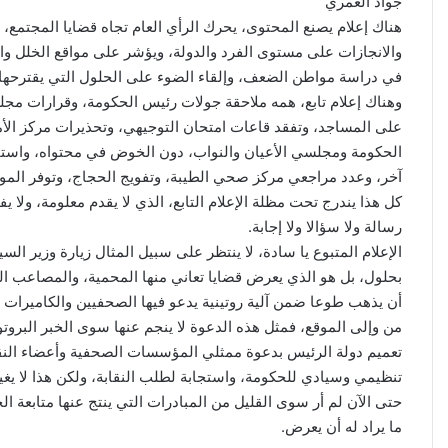
جواد العمري
هناك إعلام يصنع المحتوى، يحرك الرأي العام تجاه قضايا المجتمع، ي
والانجازات على مستوى الفرد والدولة، ويؤشر على مواقع الخلل وا
في دراسة مواطن الضعف، وإلقاء الضوء على الحلول التي يقترحها ا
وهناك إعلام تابع، همه ملاحقة جولات رئيس الحكومة، وقرارات م
على المساجد، وتفقد قاعات امتحان التوجيهي، وتحذيرات مركز الأم
الحكومة ومجلسي الأعيان والنواب، دون الخوض في محتواه، واستقب
آخر، وعدد مراجعي مركز صحي الطيبة، وتفويج الحجاج، وتوفر الموا
كل هذا يندرج تحت مظلة الإعلام التابع، الذي لا يقدم معلومة، ولا يف
رسالة ولا سؤالا ولا إجابة.
الإعلام المتبوع يا سادة، لا ينتظر على سبيل المثال زيارة وزير الس
بحلول، بل هو الذي يعرض قضايا تعاني منها المحمية، والمصاعب الت
أن يذهب طوعا ضمن آلية روتينية يدعو فيها الصحفيين والكاميرات لم
من وإلى الموقع، فمثل هذه الدعوة لا ينجم عنها سوى الخبر البروت
تعميم دولة الرئيس بدعوة ممثلي المؤسسات الصحفية وأعضاء النقا
تنظيمي وسيادي للحكومة، واستجابة لطلب النقابة، ولكن هذا لا يغير في
حتى الآن لم أر سوى القليل من المبادرات التي ينتج عنها متابعة
ما يراد له أن يعرض.