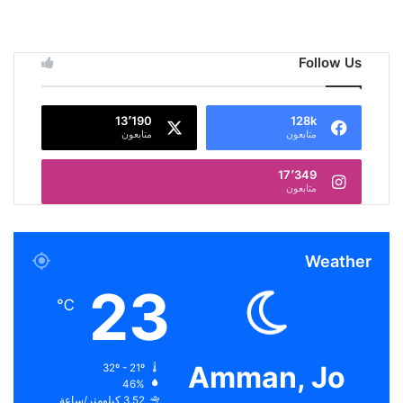
Follow Us
13٬190
128k
متابعون
متابعون
17٬349
متابعون
Weather
23
℃
Amman, Jo
32º - 21º
46%
3.52 كيلومتر/ساعة