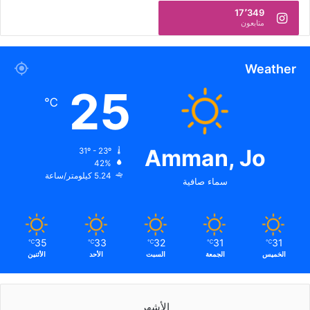
17٬349
متابعون
Weather
25
℃
Amman, Jo
31º - 23º
42%
5.24 كيلومتر/ساعة
سماء صافية
35
33
32
31
31
℃
℃
℃
℃
℃
الخميس
الجمعة
السبت
الأحد
الأثنين
الأشهر