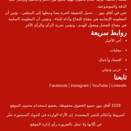
الدقة والموضوعية.
نحن في أفاق نيوز ... نحمل الحقيقة الحرة معنا وننقلها إلى المتلقي ، نؤمن أن
المعلومة الإيجابية هي مفتاح للنجاح وأداة للبناء ، ونؤمن أن المعلومة السلبية
هي مفتاح للفشل ومعول للهدم ، ونؤمن بحرية الرأي والرأي الآخر
روابط سريعة
آخر الأخبار
محليات
اقتصاد وأعمال
عربي ودولي
تابعنا
Facebook | Instagram | YouTube | LinkedIn
2026 آفاق نيوز جميع الحقوق محفوظة. يخضع استخدام محتوى الموقع
لشروط وأحكام النشر المعتمدة. إن الآراء الواردة في المواد المنشورة تعبّر
عن كُتّابها ولا تمثل بالضرورة رأي إدارة الموقع.