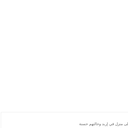
ى منزل في إربد وحالتهم حسنة