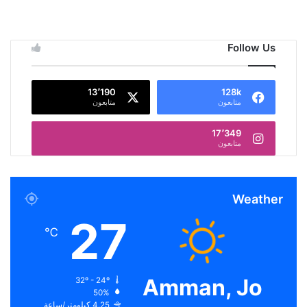
Follow Us
13٬190
128k
متابعون
متابعون
17٬349
متابعون
Weather
27
℃
Amman, Jo
32º - 24º
50%
4.25 كيلومتر/ساعة