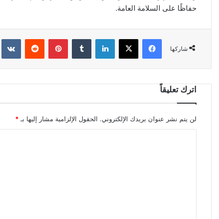
حفاظًا على السلامة العامة.
فيسبوك
‫X
لينكدإن
‏Tumblr
بينتيريست
‏Reddit
‏kte
شاركها
اترك تعليقاً
لن يتم نشر عنوان بريدك الإلكتروني.
الحقول الإلزامية مشار إليها بـ
*
ا
ل
ت
ع
ل
ي