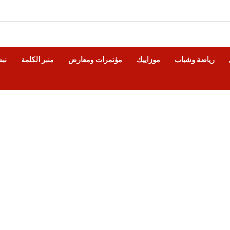
رياضة وشباب
موزاييك
مؤتمرات ومعارض
منبر الكلمة
نب