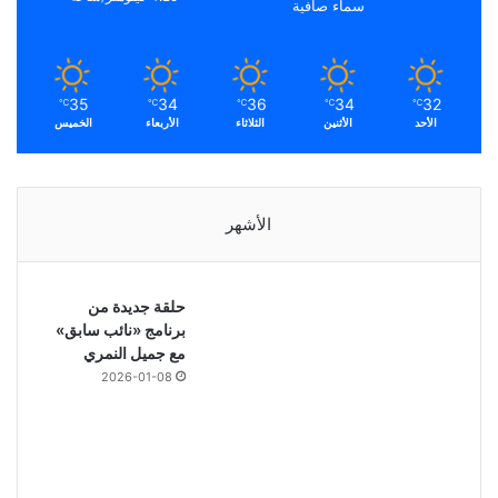
سماء صافية
35
34
36
34
32
℃
℃
℃
℃
℃
الأحد
الأثنين
الثلاثاء
الأربعاء
الخميس
الأشهر
حلقة جديدة من
برنامج «نائب سابق»
مع جميل النمري
2026-01-08