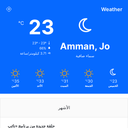
Weather
23
℃
Amman, Jo
23º - 23º
66%
3.71 كيلومتر/ساعة
سماء صافية
35
33
31
30
23
℃
℃
℃
℃
℃
الخميس
الجمعة
السبت
الأحد
الأثنين
الأشهر
حلقة جديدة من برنامج «نائب