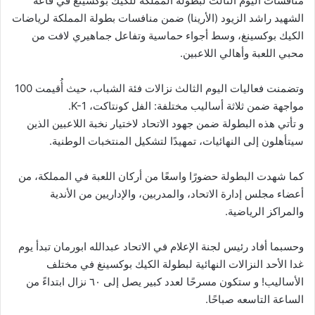
منافسات اليوم الثالث لبطولة المملكة للكيك بوكسينغ في قاعة
الشهيد راشد الزيود (الأرينا) ضمن منافسات بطولة المملكة لرياضات
الكيك بوكسينغ، وسط أجواء حماسية وتفاعل جماهيري لافت من
محبي اللعبة وأهالي اللاعبين.
وتضمنت فعاليات اليوم الثالث نزالات فئة الشباب، حيث أُقيمت 100
مواجهة ضمن ثلاثة أساليب مختلفة: الفل كونتاكت، K-1.
و تأتي هذه البطولة ضمن جهود الاتحاد لاختيار نخبة اللاعبين الذين
سيتأهلون إلى النهائيات، تمهيدًا لتشكيل المنتخبات الوطنية.
كما شهدت البطولة حضورًا واسعًا من أركان اللعبة في المملكة، من
أعضاء مجلس إدارة الاتحاد، والمدربين، والإداريين من الأندية
والمراكز الرياضية.
وحسبما أفاد رئيس لجنة الإعلام في الاتحاد عبدالله ابورمان تبدأ يوم
غدا الأحد النزالات النهائية لبطولة الكيك بوكسينغ في مختلف
الأساليب! و ستكون مسرحًا لعدد كبير يصل إلى ٦٠ نزال ابتداءً من
الساعة التاسعه صباحًا.