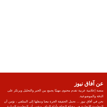
عن آفاق نيوز
منصة إعلامية عربية تقدم محتوى مهنيًا يجمع بين الخبر والتحليل ويرتكز على
الدقة والموضوعية.
نحن في أفاق نيوز ... نحمل الحقيقة الحرة معنا وننقلها إلى المتلقي ، نؤمن أن
المعلومة الإيجابية هي مفتاح للنجاح وأداة للبناء ، ونؤمن أن المعلومة السلبية