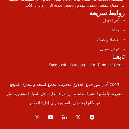
هي مفتاح للفشل ومعول للهدم ، ونؤمن بحرية الرأي والرأي الآخر
روابط سريعة
آخر الأخبار
محليات
اقتصاد وأعمال
عربي ودولي
تابعنا
Facebook | Instagram | YouTube | LinkedIn
2026 آفاق نيوز جميع الحقوق محفوظة. يخضع استخدام محتوى الموقع
لشروط وأحكام النشر المعتمدة. إن الآراء الواردة في المواد المنشورة تعبّر
عن كُتّابها ولا تمثل بالضرورة رأي إدارة الموقع.
فيسبوك
‫X
لينكدإن
‫YouTube
انستقرام