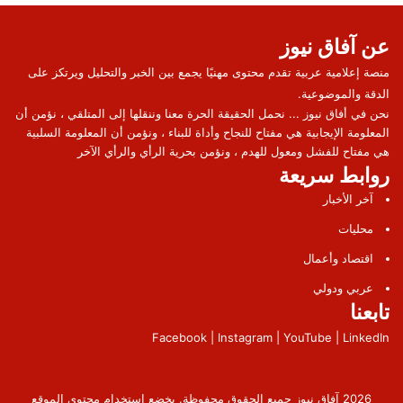
عن آفاق نيوز
منصة إعلامية عربية تقدم محتوى مهنيًا يجمع بين الخبر والتحليل ويرتكز على
الدقة والموضوعية.
نحن في أفاق نيوز ... نحمل الحقيقة الحرة معنا وننقلها إلى المتلقي ، نؤمن أن
المعلومة الإيجابية هي مفتاح للنجاح وأداة للبناء ، ونؤمن أن المعلومة السلبية
هي مفتاح للفشل ومعول للهدم ، ونؤمن بحرية الرأي والرأي الآخر
روابط سريعة
آخر الأخبار
محليات
اقتصاد وأعمال
عربي ودولي
تابعنا
Facebook | Instagram | YouTube | LinkedIn
2026 آفاق نيوز جميع الحقوق محفوظة. يخضع استخدام محتوى الموقع