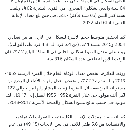
الكلي للسكان في المملكة، في حين بلغت نسبة الذين أعمارهم 15-
64 سنة والذين يشكلون المخزون من القوى البشرية 62%، وبلغت
نسبة كبار السن (65 سنة فأكثر) 3.7%، في حين بلغ معدل الإعالة
العمرية 61.4 لعام 2022.
كما انخفض متوسط حجم الأسرة للسكان في الأردن ما بين تعدادي
2004 و2015 بنسبة 11%، (من 5.4 فرد الى 4.8 فرد على التوالي)،
وبناء على معدل النمو السكاني الحالي في المملكة البالغ 2.2%، فإن
الوقت اللازم لتضاعف عدد السكان 31.5 سنة.
ووفقا للدائرة، انخفض معدل الوفاة الخام خلال الفترة الزمنية 1952-
2013 بما مقداره 72.7%، وانخفض معدل وفيات الأطفال الرضع من
مستوياته المرتفعة خلال الفترة الزمنية المشار إليها من حوالي 122
لكل ألف مولود حي خلال الفترة 1952-1955 ليصل إلى 17 لكل ألف
مولود حي حسب نتائج مسح السكان والصحة الأسرية 2017-2018.
كما انخفضت معدلات الإنجاب الكلية نتيجة للتغيرات الاجتماعية
والاقتصادية من 5.6 طفل للأنثى في سن الإنجاب (15-49) في عام