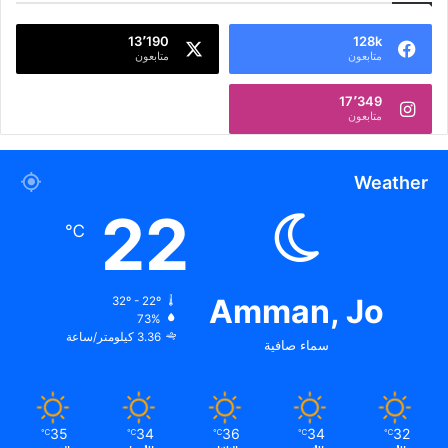
13٬190
128k
متابعون
متابعون
17٬349
متابعون
Weather
22
℃
Amman, Jo
32º - 22º
73%
3.36 كيلومتر/ساعة
سماء صافية
35
34
36
34
32
℃
℃
℃
℃
℃