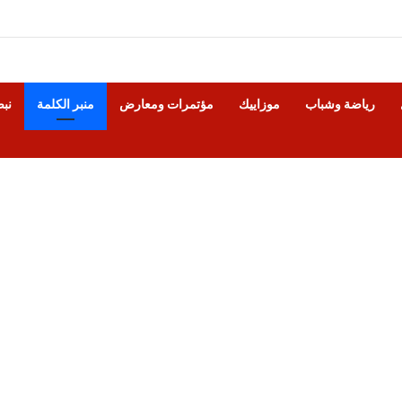
رياضة وشباب
موزاييك
مؤتمرات ومعارض
منبر الكلمة
نب