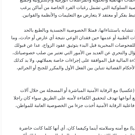
ية السلوكية التي تشمل رغبات الفرد الخاصة من أماكن يرغب
 بفكر أو معتقد لا يتعارض مع التعليمات والأنظمة والقوانين.
تتشابه باستثناءاتها، فمثلا الخصوصية الجسدية وبالطبع بالحد
ت الطبية أو عدمها حين فقدان الوعي نتيجة أي عارض أو حادث، وما
للفحوصات المخبرية قبل البدء بتوثيق عقود الزواج، عدا عن قبولك
ال والتحري عن العديد من الأمور التي تعتبر من صلب خصوصياتك،
ة المالية قبل الموافقة على إجراءات خاصة بعملائهم، ولا بد كذلك
لأحكام القضائية تتباين بين الفعل الأول والمكرر للجنح أو الجرائم،
سيا) مع الرقابة الأمنية المباشرة أو المسجلة من خلال آلات
ع أنواعها تهدف لتحقيق الكفاءة لأمنه على الطريق سواء كان راجلا
فاعلية الرقابة الأمنية أخذت جزءا من الخصوصية العامة للمواطن،
يا) مع أمنه وسلامته أينما وكيفما كان، أي أنها كلما كانت حاضرة