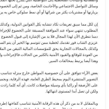
وسائل التواصل الاجتماعي والأحاديث الخاصة، ومن ثم إلى الخصوص
بزيارتها أو مشتريات يكثر من شرائها أو أي نمط سلوكي خاص به يرتبط
إن لكل مما سبق تعريفات تكاد تتشابه بكل القوانين الدولية، وكذلك 
المطلوب تنتهي سواء عند الموافقة المسبقة على الخضوع للإجراءا
دمنا نتطرق الآن لهذا المجال فلا بد من الإشارة إلى قبول الخضوع 
عزيزي الشاب فور تقدمك لخطبة ممن تتوسم بها الخير أن يتم السؤ
وكذلك بالمجالات التجارية يحق للمؤسسات المالية التيقن من الملاء
من العودة للوقائع والقيود الأمنية بالكثير من الحالات فالإجراءات وا
وهذا أيضا يرتبط بمخالفات السير.
بعض الآراء تتوافق على أن خصوصية المواطن خارج منزله تتناسب (عك
التصوير المنتشرة اليوم بمحيط الطرق العامة، فهذه الرقابة، وبجمي
على الأرصفة أو راكبا بأي وسيلة مواصلات كانت، أي أنه كلما زادت 
ولكن لن تصل أبدا لمستوى انتهاكها.
وبالمقابل لا بد من ذكر أن هذه الرقابة الأمنية تتناسب كفاءتها (طرد