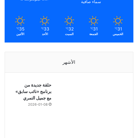
سماء صافية
35
33
32
31
31
℃
℃
℃
℃
℃
الخميس
الجمعة
السبت
الأحد
الأثنين
الأشهر
حلقة جديدة من
برنامج «نائب سابق»
مع جميل النمري
2026-01-08