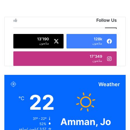
Follow Us
13٬190
128k
متابعون
متابعون
17٬349
متابعون
Weather
22
℃
Amman, Jo
31º - 22º
52%
3.57 كيلومتر/ساعة