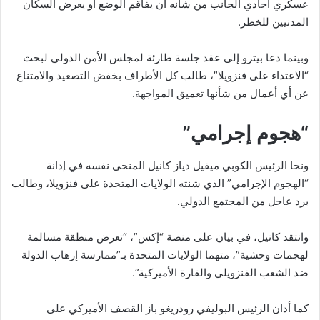
عسكري أحادي الجانب من شأنه أن يفاقم الوضع أو يعرض السكان
المدنيين للخطر.
وبينما دعا بيترو إلى عقد جلسة طارئة لمجلس الأمن الدولي لبحث
“الاعتداء على فنزويلا”، طالب كل الأطراف بخفض التصعيد والامتناع
عن أي أعمال من شأنها تعميق المواجهة.
“هجوم إجرامي”
ونحا الرئيس الكوبي ميفيل دياز كانيل المنحى نفسه في إدانة
“الهجوم الإجرامي” الذي شنته الولايات المتحدة على فنزويلا، وطالب
برد عاجل من المجتمع الدولي.
وانتقد كانيل، في بيان على منصة “إكس”، “تعرض منطقة مسالمة
لهجمات وحشية”، متهما الولايات المتحدة بـ”ممارسة إرهاب الدولة
ضد الشعب الفنزويلي والقارة الأميركية”.
كما أدان الرئيس البوليفي رودريغو باز القصف الأميركي على