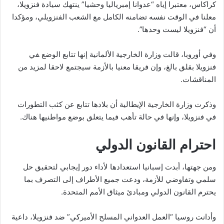
كراكاس، معتبرا إياه “عدوانا إمبرياليا وحشيا” ينتهك سيادة فنزويلا،
معلنا في الوقت نفسه تضامنه الكامل مع الشعب الفنزويلي، ومؤكدا
أن “فنزويلا ليست وحدها”.
وفي أوروبا، قالت ⁠وزارة الخارجية الألمانية إنها تتابع الوضع ‍في
فنزويلا ⁠بقلق بالغ، وإن فريقا معنيا بالأزمة سيجتمع ​لاحقا ‌لمزيد من
المناقشات.
وذكرت وزارة الخارجية الإيطالية أن بلادها تتابع عن كثب التطورات
في فنزويلا، وإنها في حالة تأهب فيما يتعلق بوضع مواطنيها هناك.
احترام القانون الدولي
ومن جهتها، أبدت إسبانيا استعدادها لأداء دور إيجابي لتحقيق حل
سلمي وتفاوضي للأزمة، ودعت جميع الأطراف إلى التصرف بما
يحترم القانون الدولي ومبادئ ميثاق الأمم المتحدة.
وأدانت روسيا “العمل العدواني المسلح الأميركي” ضد فنزويلا، داعية