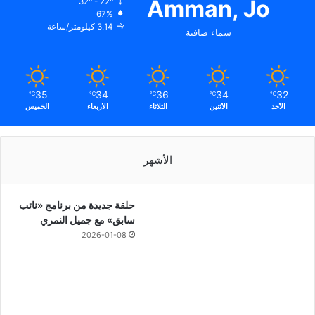
Amman, Jo
32º - 22º
67%
3.14 كيلومتر/ساعة
سماء صافية
35
34
36
34
32
℃
℃
℃
℃
℃
الأحد
الأثنين
الثلاثاء
الأربعاء
الخميس
الأشهر
حلقة جديدة من برنامج «نائب
سابق» مع جميل النمري
2026-01-08