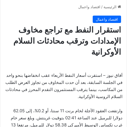
الرئيسية
/
اقتصاد واعمال
اقتصاد واعمال
استقرار النفط مع تراجع مخاوف
الإمدادات وترقب محادثات السلام
الأوكرانية
اَفاق نيوز – استقرت أسعار النفط الأربعاء عقب انخفاضها بنحو واحد
في الجلسة السابقة، بعد أن حدت المخاوف من تجاوز العرض الطلب
من المكاسب، بينما يترقب المستثمرون التقدم المحرز في محادثات
السلام الروسية الأوكرانية.
وارتفعت العقود الآجلة لخام برنت 11 سنتا، أو 0.2%، إلى 62.05
دولارا للبرميل عند الساعة 02:41 بتوقيت غرينتش. وبلغ سعر خام
غرب تكساس الوسيط الأميركي 58.38 دولار للبرميل، مرتفعا 13