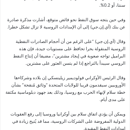
سنتا، أو 0.2%.
وفي حين يتجه سوق النفط نحو فائض متوقع، أشارت مذكرة صادرة
عن بنك (آي.إن.جي) إلى أن الإمدادات الروسية لا تزال تشكل خطرا.
وقال (آي.إن.جي) “على الرغم من أن أحجام الصادرات النفطية
الروسية المنقولة بحرا تحافظ على مستويات جيدة، فإن هذه
البراميل تواجه صعوبة في إيجاد مشترين”، مضيفا أن إنتاج النفط
الروسي سيبدأ بالتراجع إذا لم يتسن العثور على مشترين.
وقال الرئيس الأوكراني فولوديمير زيلينسكي إن بلاده وشركاءها
الأوروبيين سيقدمون قريبا للولايات المتحدة “وثائق مُنقحة” بشأن
خطة سلام لإنهاء الحرب مع روسيا، وذلك بعد جهود دبلوماسية مكثفة
على مدى أيام.
ويمكن أن يؤدي اتفاق سلام بين أوكرانيا وروسيا إلى رفع العقوبات
الدولية المفروضة على الشركات الروسية، مما قد يُتيح زيادة في
إمدادات النفط المقيدة.