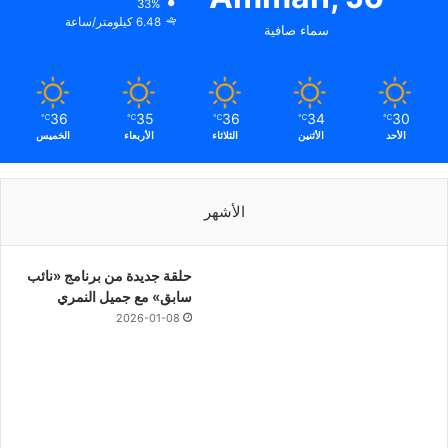
33%
6.48 كيلومتر/ساعة
سماء صافية
36
35
36
34
30
℃
℃
℃
℃
℃
الأحد
الأثنين
الثلاثاء
الأربعاء
الخميس
الأشهر
حلقة جديدة من برنامج «نائب
سابق» مع جميل النمري
2026-01-08