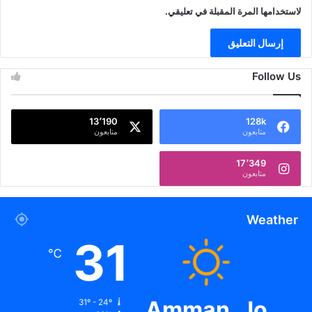
لاستخدامها المرة المقبلة في تعليقي.
Follow Us
13٬190
128k
متابعون
متابعون
17٬349
متابعون
Weather
31
℃
Amman, Jo
31º - 24º