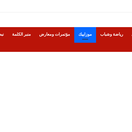
رياضة وشباب
موزاييك
مؤتمرات ومعارض
منبر الكلمة
نب