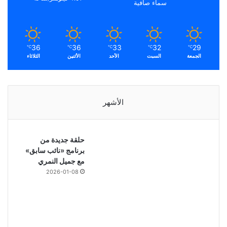
سماء صافية
36
36
33
32
29
℃
℃
℃
℃
℃
الجمعة
السبت
الأحد
الأثنين
الثلاثاء
الأشهر
حلقة جديدة من
برنامج «نائب سابق»
مع جميل النمري
2026-01-08