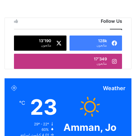
Follow Us
13٬190
128k
متابعون
متابعون
17٬349
متابعون
Weather
23
℃
Amman, Jo
29º - 22º
60%
4.01 كيلومتر/ساعة