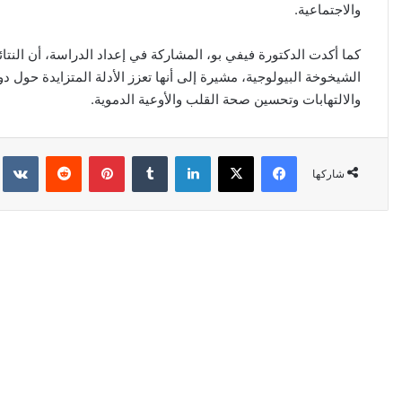
والاجتماعية.
كما أكدت الدكتورة فيفي بو، المشاركة في إعداد الدراسة، أن النتائ
الشيخوخة البيولوجية، مشيرة إلى أنها تعزز الأدلة المتزايدة حول د
والالتهابات وتحسين صحة القلب والأوعية الدموية.
فيسبوك
‫X
لينكدإن
‏Tumblr
بينتيريست
‏Reddit
‏kte
شاركها