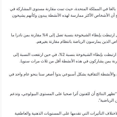
ة بيانات واستبيانات وتحاليل دم لنحو 3556 شخصا بالغا في المملكة المتحدة، حيث تمت مقارنة مستوى المشاركة في
ج أن الأشخاص الأكثر ممارسة لهذه الأنشطة يبدون وكأنهم يشيخون
وبيّنت النتائج أن ممارسة نشاط فني مرة واحدة أسبوعيا على الأقل ارتبطت بإبطاء الشيخوخة بنسبة تصل إلى 4% مقارنة بمن نادرا ما
 الذين يمارسون الرياضة بانتظام مقارنة بغيرهم.
كما أوضحت الدراسة أن ممارسة الأنشطة الفنية ثلاث مرات سنويا ارتبطت بإبطاء الشيخوخة بنسبة 2%، في حين ارتفعت النسبة إلى
والأنشطة الثقافية بشكل أسبوعي بدوا أصغر سنا بنحو عام واحد في
“تظهر النتائج أن للفنون أثرا صحيا على المستوى البيولوجي، وتدعم
 الرياضية”.
اختلاف التأثيرات التي تقدمها على المستويات الذهنية والعاطفية