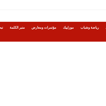
رياضة وشباب
موزاييك
مؤتمرات ومعارض
منبر الكلمة
نب