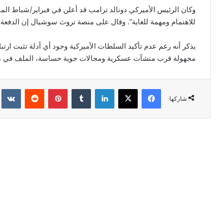
وكان الرئيس الأميركي دونالد ترامب قد أعلن في فبراير/شباط ال
للاهتمام ومهمة للغاية”. وقال على منصة تروث سوشيال إن الدفعة 
يذكر أنه رغم عدم تأكيد السلطات الأميركية وجود أي أدلة تثبت ار
مجهولة قرب منشآت عسكرية ومجالات جوية حساسة، الملف في مه
فيسبوك
‫X
لينكدإن
‏Tumblr
بينتيريست
‏Reddit
‏kte
شاركها