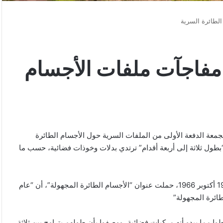
الطائرة السرية
 مفاجآت ملفات الأجسام
الجمعة الدفعة الأولى من الملفات السرية حول الأجسام الطائرة
ول ثلاثة إلى أربعة أقدام” ترتدي بدلات وخوذات فضائية، حسب ما
فقد بينت مذكرة داخلية لمكتب التحقيقات الفيدرالي (FBI) بتاريخ 19 أكتوبر 1966، حملت عنوان “الأجسام الطائرة المجهولة”، أن “عام
وا مما يبدو أنه مركبات فضائية، ووصفوا بأن طولهم يتراوح بين ثلاثة