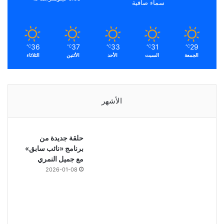
سماء صافية
36
37
33
31
29
℃
℃
℃
℃
℃
الجمعة
السبت
الأحد
الأثنين
الثلاثاء
الأشهر
حلقة جديدة من
برنامج «نائب سابق»
مع جميل النمري
2026-01-08