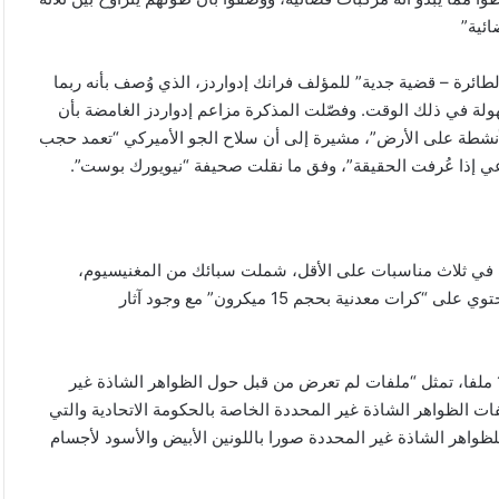
ائية”
رة – قضية جدية” للمؤلف فرانك إدواردز، الذي وُصف بأنه ربما
هولة في ذلك الوقت. وفصّلت المذكرة مزاعم إدواردز الغامضة بأن
لأنشطة على الأرض”، مشيرة إلى أن سلاح الجو الأميركي “تعمد حجب
ي إذا عُرفت الحقيقة”، وفق ما نقلت صحيفة “نيويورك بوست”.
 في ثلاث مناسبات على الأقل، شملت سبائك من المغنيسيوم،
ومغنيسيوم نقي، و”معدن مجهول شديد الصلابة بشكل استثنائي” يحتوي على “كرات معدنية بحجم 15 ميكرون” مع وجود آثار
وكان البنتاغون أعلن أمس أن الدفعة الأولى التي تضم أكثر من 160 ملفا، تمثل “ملفات لم تعرض من قبل حول الظواهر الشاذة غير
ت الظواهر الشاذة غير المحددة الخاصة بالحكومة الاتحادية والتي
واهر الشاذة غير المحددة صورا باللونين الأبيض والأسود لأجسام