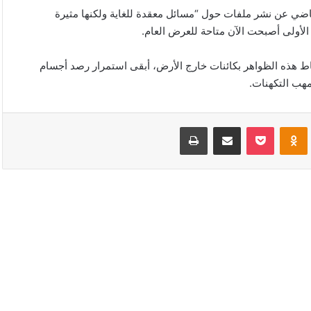
ماضي عن نشر ملفات حول “مسائل معقدة للغاية ولكنها مثيرة
الأولى أصبحت الآن متاحة للعرض العام.
تباط هذه الظواهر بكائنات خارج الأرض، أبقى استمرار رصد أجسام
ب التكهنات.
VKonta
Odnoklassniki
‫Pocket
مشاركة عبر البريد
طباعة