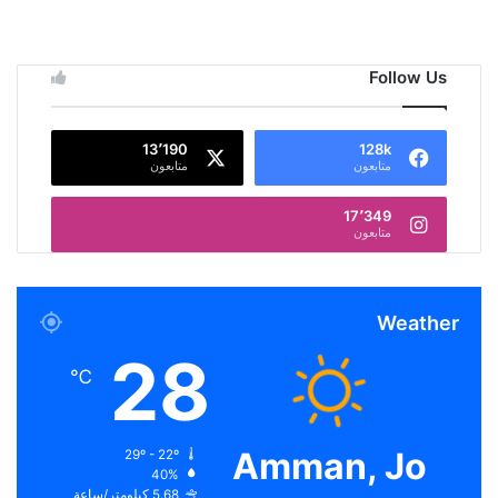
Follow Us
13٬190
128k
متابعون
متابعون
17٬349
متابعون
Weather
28
℃
Amman, Jo
29º - 22º
40%
5.68 كيلومتر/ساعة