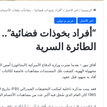
الرئيسية
/
اخر الاخبار
/
“أفراد بخوذات فضائية”.. مفاجآت ملفات الأجسام 
اخر الاخبار
عربي و دولي
“أفراد بخوذات فضائية”..
الطائرة السرية
اَفاق نيوز – بعدما نشرت وزارة الدفاع الأميركية (البنتاغون) أمس 
مجهولة الهوية، كشفت تلك المستندات مشاهدات غامضة لكائنات “بط
أفاد به شهود قبل عقود.
1965 كان العام الذي سُجل فيه أكبر عدد من مشاهدات الأجسام الطائرة المجهولة”
كما كشفت الوثيقة أن شهود عيان أفادوا بأنهم “رأوا أفراد طاقم هبط