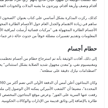
أقدام ونصف وأربعة أقدام، ويرتدون ما يشبه البدلات والخوذات الفض
كذلك، ركزت المذكرة بشكل أساسي على كتاب بعنوان “الصحون الطائ
ساهم في زيادة الاهتمام والجدل العام حول الأجسام الطائرة المج
الأجسام الطائرة المجهولة هي “مركبات فضائية أُرسلت لمراقبة ا
المعلومات وتقديم تفسيرات مضللة خوفاً من حدوث حالة ذعر جماع
حطام أجسام
إلى ذلك، أفادت الوثيقة بأنه تم استرجاع حطام من أجسام تحطمت
“اصطدامات نيازك دقيقة على سطحه”.
المحددة”، مضيفا أن “الشعب الأميركي يمكنه الآن الوصول إلى ملفا
رفعت عنها السرية على الفور”. وعرض موقع البنتاجون المخصص للظ
طائرة بالإضافة إلى وثائق قديمة من الإدارات والوكالات الحكومية.