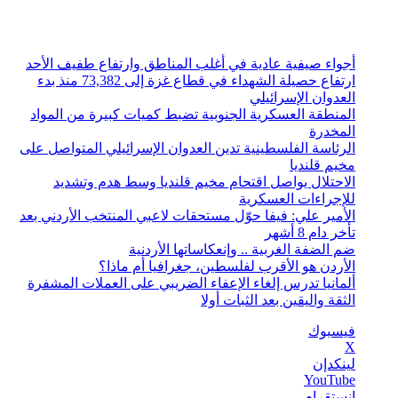
الجمعة, أغسطس 7 2026
أخبار عاجلة
أجواء صيفية عادية في أغلب المناطق وارتفاع طفيف الأحد
ارتفاع حصيلة الشهداء في قطاع غزة إلى 73,382 منذ بدء
العدوان الإسرائيلي
المنطقة العسكرية الجنوبية تضبط كميات كبيرة من المواد
المخدرة
الرئاسة الفلسطينية تدين العدوان الإسرائيلي المتواصل على
مخيم قلنديا
الاحتلال يواصل اقتحام مخيم قلنديا وسط هدم وتشديد
للإجراءات العسكرية
الأمير علي: فيفا حوّل مستحقات لاعبي المنتخب الأردني بعد
تأخر دام 8 أشهر
ضم الضفة الغربية .. وإنعكاساتها الأردنية
الأردن هو الأقرب لفلسطين، جغرافيا أم ماذا؟
ألمانيا تدرس إلغاء الإعفاء الضريبي على العملات المشفرة
الثقة واليقين بعد الثبات أولا
فيسبوك
‫X
لينكدإن
‫YouTube
انستقرام