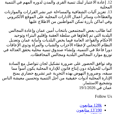
12. إعادة الاعتبار لبنك تنمية القرى والمدن لدوره المهم في التنمية
المحلية
13. تعزيز آليات الشفافية والمساءلة عبر نشر القرارات والموازنات
والعطاءات وسائر أعمال الادارات المحلية على الموقع الالكتروني
وفي اماكن بارزة تمكن المواطنين من الاطلاع عليها
كما طالب بعض المجتمعين بانتخاب أمين عمان وإعادة المجالس
البلدية التي تم إلغاؤها في سلطة العقبة وإقليم البتراء وتوحيد
الأحكام والقواعد العامة فيما يخص البلديات وأمانة عمان وتعديل
النظام الانتخابي لإعطاء الأحزاب والشباب والمرأة وذوي الإعاقات
دورا فاعلا في التنمية، وإنشاء صندوق تنمية محلية يحقق العدالة في
توزيع موارد المجالس البلدية ومجالس المحافظات.
وقد توافق الحضور على ضرورة تشكيل لجان تتواصل مع السادة
النواب للحيلولة دون إنتاج قانون للإدارة المحلية يكون أسوأ مما
سبقه، وضرورة النهوض بهذه التجربة عبر تشريع حضاري يمنح
الإدارة المحلية أدوات حقيقية من أجل التنمية وتحسين معيشة الناس
وتشجيع الاستثمار.
عمان في 19/1/2026
Follow Us
128k
متابعون
13٬190
متابعون