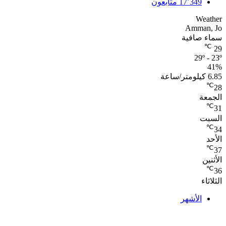
17٬349
متابعون
Weather
Amman, Jo
سماء صافية
℃
29
29º - 23º
41%
6.85 كيلومتر/ساعة
℃
28
الجمعة
℃
31
السبت
℃
34
الأحد
℃
37
الأثنين
℃
36
الثلاثاء
الأشهر