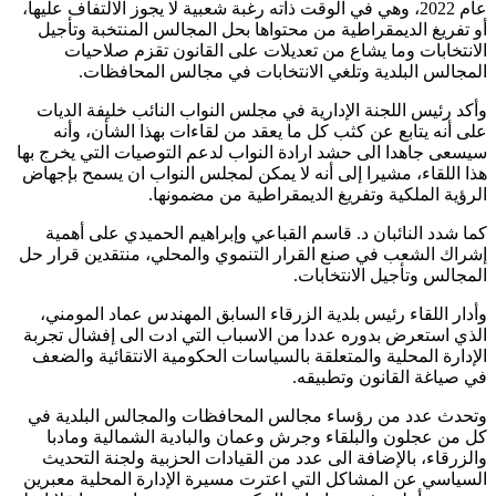
عام 2022، وهي في الوقت ذاته رغبة شعبية لا يجوز الالتفاف عليها،
أو تفريغ الديمقراطية من محتواها بحل المجالس المنتخبة وتأجيل
الانتخابات وما يشاع من تعديلات على القانون تقزم صلاحيات
المجالس البلدية وتلغي الانتخابات في مجالس المحافظات.
وأكد رئيس اللجنة الإدارية في مجلس النواب النائب خليفة الديات
على أنه يتابع عن كثب كل ما يعقد من لقاءات بهذا الشأن، وأنه
سيسعى جاهدا الى حشد ارادة النواب لدعم التوصيات التي يخرج بها
هذا اللقاء، مشيرا إلى أنه لا يمكن لمجلس النواب ان يسمح بإجهاض
الرؤية الملكية وتفريغ الديمقراطية من مضمونها.
كما شدد النائبان د. قاسم القباعي وإبراهيم الحميدي على أهمية
إشراك الشعب في صنع القرار التنموي والمحلي، منتقدين قرار حل
المجالس وتأجيل الانتخابات.
وأدار اللقاء رئيس بلدية الزرقاء السابق المهندس عماد المومني،
الذي استعرض بدوره عددا من الاسباب التي ادت الى إفشال تجربة
الإدارة المحلية والمتعلقة بالسياسات الحكومية الانتقائية والضعف
في صياغة القانون وتطبيقه.
وتحدث عدد من رؤساء مجالس المحافظات والمجالس البلدية في
كل من عجلون والبلقاء وجرش وعمان والبادية الشمالية ومادبا
والزرقاء، بالإضافة الى عدد من القيادات الحزبية ولجنة التحديث
السياسي عن المشاكل التي اعترت مسيرة الإدارة المحلية معبرين