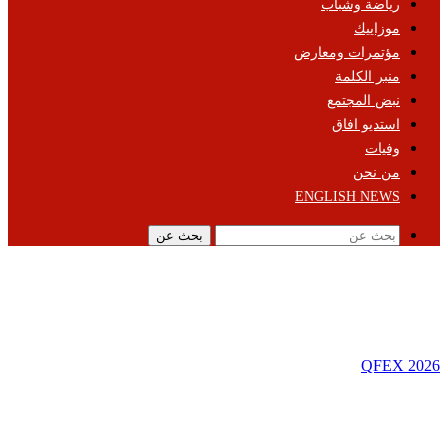
رياضة وشباب
موزاييك
مؤتمرات ومعارض
منبر الكلمة
نبض المجتمع
استديو افاق
وفيات
من نحن
ENGLISH NEWS
بحث عن
QFEX 2026