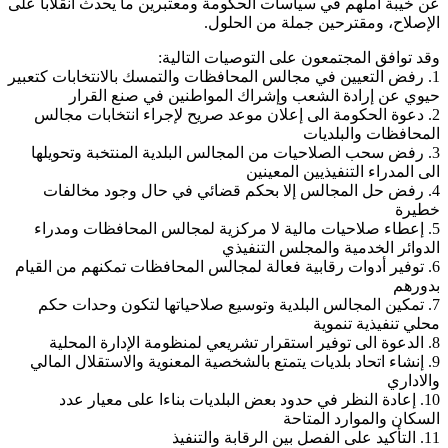
عن خيبة أملهم في سياسات الحكومة ومعتبرين ما يحدث انقلابا على
الإصلاح، ومقترحين جملة من الحلول.
وقد توافق المجتمعون على التوصيات التالية:
1. رفض التعيين في مجالس المحافظات والتمسك بالانتخابات كتعبير
حيوي عن إرادة الشعب وإشراك المواطنين في صنع القرار
2. دعوة الحكومة الى إعلان موعد صريح لإجراء انتخابات مجالس
المحافظات والبلديات
3. رفض سحب الصلاحيات من المجالس البلدية المنتخبة وتحويلها
الى المدراء التنفيذيين المعينين
4. رفض حل المجالس إلا بحكم قضائي في حال وجود مخالفات
خطيرة
5. إعطاء صلاحيات مالية لا مركزية لمجالس المحافظات ومدراء
الدوائر الخدمية والمجلس التنفيذي
6. توفير أدوات رقابية فعالة لمجالس المحافظات تمكنهم من القيام
بدورهم
7. تمكين المجالس البلدية وتوسيع صلاحياتها لتكون وحدات حكم
محلي تنفيذية تنموية
8. الدعوة الى توفير استقرار تشريعي لمنظومة الإدارة المحلية
9. إنشاء اتحاد بلديات يتمتع بالشخصية المعنوية والاستقلال المالي
والاداري
10. إعادة النظر في حدود بعض البلديات بناءا على معيار عدد
السكان والموارد المتاحة
11. التأكيد على الفصل بين الرقابة والتنفيذ