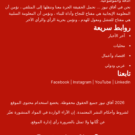
الدقة والموضوعية.
نحن في أفاق نيوز ... نحمل الحقيقة الحرة معنا وننقلها إلى المتلقي ، نؤمن أن
المعلومة الإيجابية هي مفتاح للنجاح وأداة للبناء ، ونؤمن أن المعلومة السلبية
هي مفتاح للفشل ومعول للهدم ، ونؤمن بحرية الرأي والرأي الآخر
روابط سريعة
آخر الأخبار
محليات
اقتصاد وأعمال
عربي ودولي
تابعنا
Facebook | Instagram | YouTube | LinkedIn
2026 آفاق نيوز جميع الحقوق محفوظة. يخضع استخدام محتوى الموقع
لشروط وأحكام النشر المعتمدة. إن الآراء الواردة في المواد المنشورة تعبّر
عن كُتّابها ولا تمثل بالضرورة رأي إدارة الموقع.