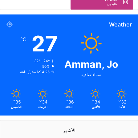
متابعون
Weather
27
℃
Amman, Jo
32º - 24º
50%
4.25 كيلومتر/ساعة
سماء صافية
35
34
36
34
32
℃
℃
℃
℃
℃
الأحد
الأثنين
الثلاثاء
الأربعاء
الخميس
الأشهر