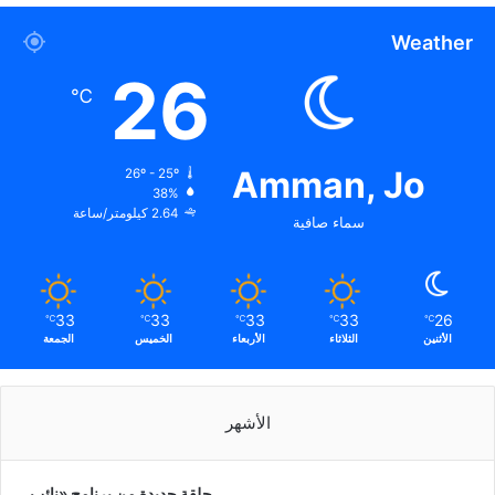
Weather
26
℃
Amman, Jo
26º - 25º
38%
2.64 كيلومتر/ساعة
سماء صافية
33
33
33
33
26
℃
℃
℃
℃
℃
الأثنين
الثلاثاء
الأربعاء
الخميس
الجمعة
الأشهر
حلقة جديدة من برنامج «نائب