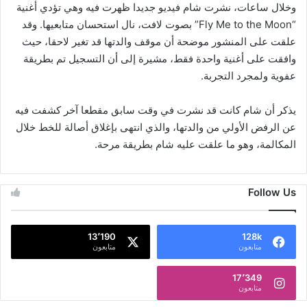
وخلال ساعات، نشرت شام فيديو جديدا ظهرت فيه وهي تؤدي أغنية
“Fly Me to the Moon” بصوت لافت، نال استحسان متابعيها. وقد
علقت على المنشور موضحة أن موقف والدتها قد تغير لاحقا، حيث
وافقت على أغنية واحدة فقط، مشيرة إلى أن التسجيل تم بطريقة
عفوية ولمجرد التجربة.
يذكر أن شام كانت قد نشرت في وقت سابق مقطعا آخر كشفت فيه
عن الرفض الأولي من والدتها، والذي انتهى بإغلاق أصالة للخط خلال
المكالمة، وهو ما علقت عليه شام بطريقة مرحة.
Follow Us
13٬190
128k
متابعون
متابعون
17٬349
متابعون