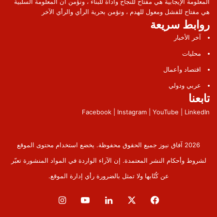
المعلومة الإيجابية هي مفتاح للنجاح وأداة للبناء ، ونؤمن أن المعلومة السلبية
هي مفتاح للفشل ومعول للهدم ، ونؤمن بحرية الرأي والرأي الآخر
روابط سريعة
آخر الأخبار
محليات
اقتصاد وأعمال
عربي ودولي
تابعنا
Facebook | Instagram | YouTube | LinkedIn
2026 آفاق نيوز جميع الحقوق محفوظة. يخضع استخدام محتوى الموقع
لشروط وأحكام النشر المعتمدة. إن الآراء الواردة في المواد المنشورة تعبّر
عن كُتّابها ولا تمثل بالضرورة رأي إدارة الموقع.
فيسبوك
‫X
لينكدإن
‫YouTube
انستقرام