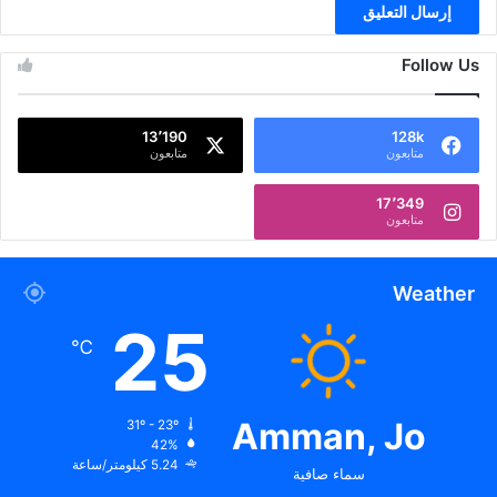
Follow Us
13٬190
128k
متابعون
متابعون
17٬349
متابعون
Weather
25
℃
Amman, Jo
31º - 23º
42%
5.24 كيلومتر/ساعة
سماء صافية