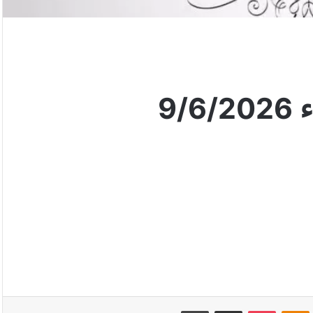
9/
VKonta
Odnoklassniki
‫Pocket
مشاركة عبر البريد
طباعة