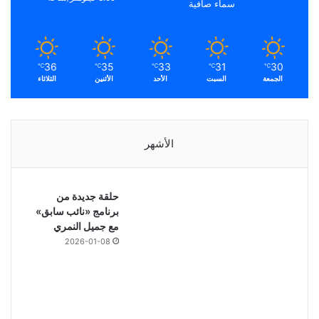
سماء صافية
36
35
33
31
30
℃
℃
℃
℃
℃
الجمعة
السبت
الأحد
الأثنين
الثلاثاء
الأشهر
حلقة جديدة من
برنامج «نائب سابق»
مع جميل النمري
2026-01-08