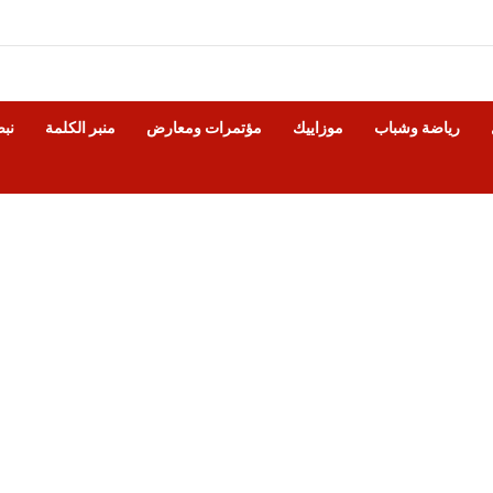
رياضة وشباب
موزاييك
مؤتمرات ومعارض
منبر الكلمة
نب