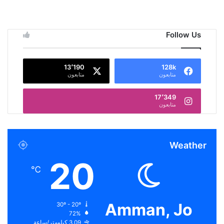
Follow Us
13٬190
128k
متابعون
متابعون
17٬349
متابعون
Weather
20
℃
Amman, Jo
30º - 20º
72%
3.09 كيلومتر/ساعة