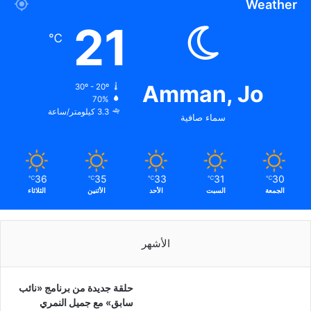
Weather
21
℃
Amman, Jo
30º - 20º
70%
3.3 كيلومتر/ساعة
سماء صافية
36
35
33
31
30
℃
℃
℃
℃
℃
الجمعة
السبت
الأحد
الأثنين
الثلاثاء
الأشهر
حلقة جديدة من برنامج «نائب
سابق» مع جميل النمري