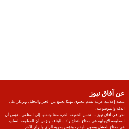
عن آفاق نيوز
منصة إعلامية عربية تقدم محتوى مهنيًا يجمع بين الخبر والتحليل ويرتكز على
الدقة والموضوعية.
نحن في أفاق نيوز ... نحمل الحقيقة الحرة معنا وننقلها إلى المتلقي ، نؤمن أن
المعلومة الإيجابية هي مفتاح للنجاح وأداة للبناء ، ونؤمن أن المعلومة السلبية
هي مفتاح للفشل ومعول للهدم ، ونؤمن بحرية الرأي والرأي الآخر