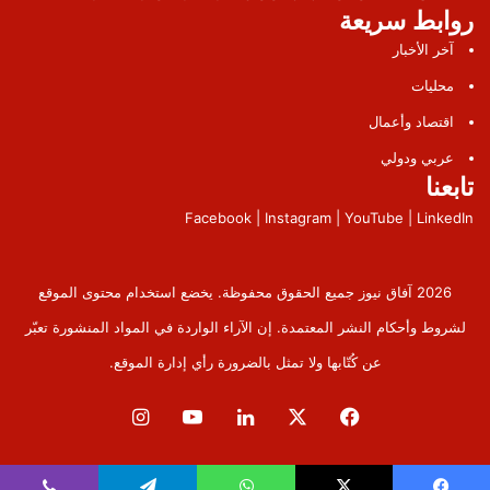
روابط سريعة
آخر الأخبار
محليات
اقتصاد وأعمال
عربي ودولي
تابعنا
Facebook | Instagram | YouTube | LinkedIn
2026 آفاق نيوز جميع الحقوق محفوظة. يخضع استخدام محتوى الموقع
لشروط وأحكام النشر المعتمدة. إن الآراء الواردة في المواد المنشورة تعبّر
عن كُتّابها ولا تمثل بالضرورة رأي إدارة الموقع.
فيسبوك
‫X
لينكدإن
‫YouTube
انستقرام