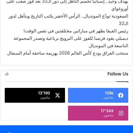
بهدف وحيد.. إسبانيا تحسم التأهل إلى دور الـ32 بعد فوز صعب على
أوروغواي
السعودية تودّع المونديال.. الرأس الأخضر يكتب التاريخ ويتأهل لدور
الـ32
رئيس الفيفا يظهر في مباراتين مختلفتين في نفس الوقت!
ديمبلي يقود فرنسا للفوز على النرويج برباعية وتصدر المجموعة
التاسعة في المونديال
منتخب العراق يودع كأس العالم 2026 بهزيمة ساحقة أمام السنغال
Follow Us
13٬190
128k
متابعون
متابعون
17٬349
متابعون