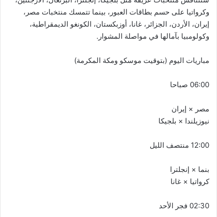
وكرواتيا على حسم بطاقات العبور، بينما تتمسك منتخبات مصر،
إيران، الأردن، الجزائر، غانا، أوزبكستان، الكونغو الديمقراطية،
وكولومبيا بآمالها في مواصلة المشوار.
مباريات اليوم (بتوقيت موسكو ومكة المكرمة)
06:00 صباحا
مصر × إيران
نيوزيلندا × بلجيكا
12:00 منتصف الليل
بنما × إنجلترا
كرواتيا × غانا
02:30 فجر الأحد