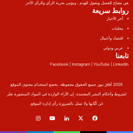
هي مفتاح للفشل ومعول للهدم ، ونؤمن بحرية الرأي والرأي الآخر
روابط سريعة
آخر الأخبار
محليات
اقتصاد وأعمال
عربي ودولي
تابعنا
Facebook | Instagram | YouTube | LinkedIn
2026 آفاق نيوز جميع الحقوق محفوظة. يخضع استخدام محتوى الموقع
لشروط وأحكام النشر المعتمدة. إن الآراء الواردة في المواد المنشورة تعبّر
عن كُتّابها ولا تمثل بالضرورة رأي إدارة الموقع.
فيسبوك
‫X
لينكدإن
‫YouTube
انستقرام