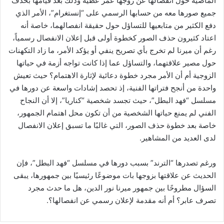
الماضية حول انفصالها عن زوجها عمر عطية وذلك بعد قيامها بحذف
جميع صورها معه من حسابها الرسمي على “إنستغرام”، الأمر الذي
دفع الكثير من متابعيها للتساؤل حول حقيقة انفصالهما، خاصة أنه
اعتاد كثيرون حذف الصور كخطوة أولى قبل إعلان الانفصال رسمياً،
رغم أن ميرنا لم تخرج بأي تصريح ينفي أو يؤكد الأمر، ما زاد التكهنات
حول مصير علاقتهما، والتساؤل عما إذا كانت تواجه أزمة في حياتها
الزوجية أم أن الأمر مجرد خطوة دعائية لإثارة الاهتمام؟ حيث تعيش
واحدة من أنجح فتراتها الفنية، إذ تحصد إشادات واسعة عن دورها في
مسلسل “فهد البطل”، حيث تجسد شخصية “كناريا”، إلا أن النجاح
الفني لم يمنع حياتها الشخصية من أن تكون محل اهتمام الجمهور،
خاصة بعد خطوة حذف الصور، التي غالبًا ما تسبق إعلان الانفصال
لدى العديد من المشاهير.
ورغم تصدرها “الترند” بسبب دورها في مسلسل “فهد البطل”، فإن
الحديث عن علاقتها بزوجها بات موضوعًا رئيسيًا بين جمهورها، يبقى
السؤال مطروحًا بين جمهور ميرنا نور الدين، هل ما حدث مجرد
تصرف عابر؟ أم أنه مقدمة لإعلان رسمي عن انفصالها؟.