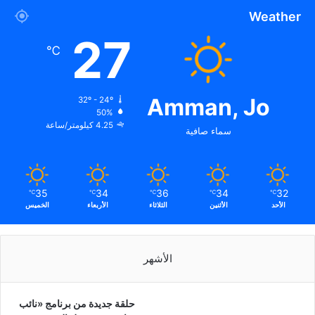
Weather
27
℃
Amman, Jo
32º - 24º
50%
4.25 كيلومتر/ساعة
سماء صافية
35
34
36
34
32
℃
℃
℃
℃
℃
الأحد
الأثنين
الثلاثاء
الأربعاء
الخميس
الأشهر
حلقة جديدة من برنامج «نائب