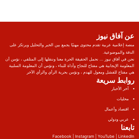
عن آفاق نيوز
منصة إعلامية عربية تقدم محتوى مهنيًا يجمع بين الخبر والتحليل ويرتكز على
الدقة والموضوعية.
نحن في أفاق نيوز ... نحمل الحقيقة الحرة معنا وننقلها إلى المتلقي ، نؤمن أن
المعلومة الإيجابية هي مفتاح للنجاح وأداة للبناء ، ونؤمن أن المعلومة السلبية
هي مفتاح للفشل ومعول للهدم ، ونؤمن بحرية الرأي والرأي الآخر
روابط سريعة
آخر الأخبار
محليات
اقتصاد وأعمال
عربي ودولي
تابعنا
Facebook | Instagram | YouTube | LinkedIn