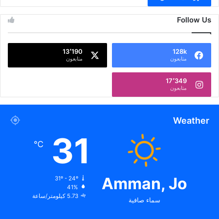
Follow Us
13٬190
128k
متابعون
متابعون
17٬349
متابعون
Weather
31
℃
Amman, Jo
31º - 24º
41%
5.73 كيلومتر/ساعة
سماء صافية