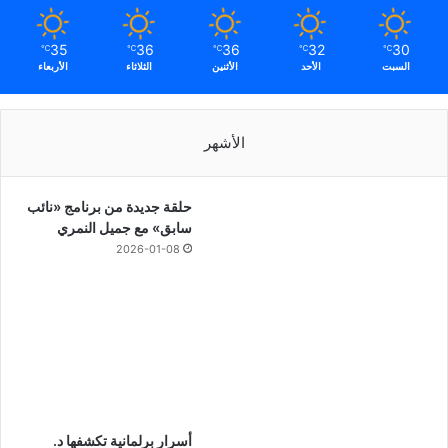
35
36
36
32
30
℃
℃
℃
℃
℃
السبت
الأحد
الأثنين
الثلاثاء
الأربعاء
الأشهر
حلقة جديدة من برنامج «نائب
سابق» مع جميل النمري
2026-01-08
أسرار برلمانية تكشفها د.