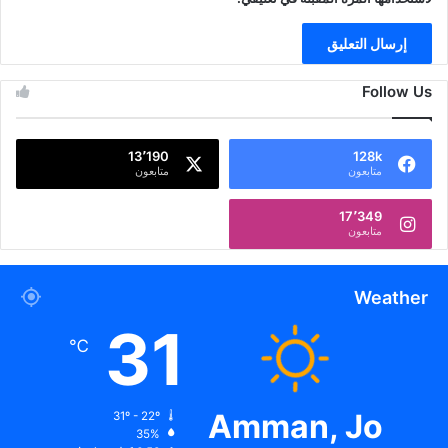
Follow Us
13٬190
128k
متابعون
متابعون
17٬349
متابعون
Weather
31
℃
Amman, Jo
31º - 22º
35%