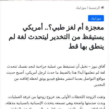
الرئيسية
/
موزاييك
موزاييك
معجزة أم لغز طبي؟.. أمريكي
يستيقظ من التخدير ليتحدث لغة لم
ينطق بها قط
آفاق نيوز – تخيل أن تستيقظ من عملية جراحية لتجد نفسك تتحدث
لغة لم تتعلمها أبدا! هذا بالضبط ما حدث لرجل أمريكي، أصبح حديث
مواقع التواصل بعدما انتشر مقطع فيديو يوثق لحظة إفاقته من
التخدير.
وثقت الزوجة اللحظات الأولى بعد خروج زوجها من غرفة العمليات،
وبدت صدمتها واضحة وهي تسمعه يتحدث الإسبانية بانسيابية مذهلة،
أثناء إفاقته من تأثير التخدير، وتتساءل عن السر وراء هذه الحادثة،