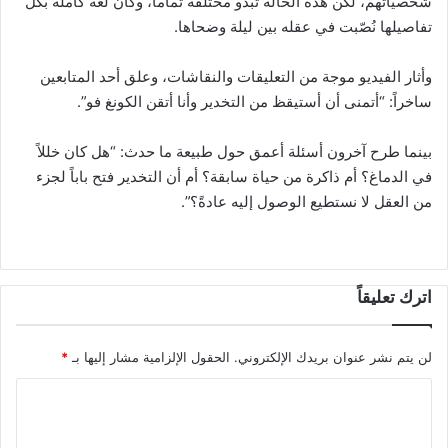
شخصياتهم، لكن هذه الحالة تبدو مختلفة تماماً، وكأن لغة كاملة بكل
تفاصيلها نُصّبت في عقله بين ليلة وضحاها.
وأثار الفيديو موجة من التعليقات والنقاشات، وعلق أحد المتابعين
ساخراً: “أتمنى أن أستيقظ من التخدير وأنا أتقن الكونغ فو”.
بينما طرح آخرون أسئلة أعمق حول طبيعة ما حدث: “هل كان خللاً
في الدماغ؟ أم ذاكرة من حياة سابقة؟ أم أن التخدير فتح باباً لجزء
من العقل لا نستطيع الوصول إليه عادةً؟”.
اترك تعليقاً
لن يتم نشر عنوان بريدك الإلكتروني.
الحقول الإلزامية مشار إليها بـ
*
ا
ل