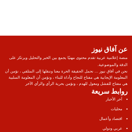
عن آفاق نيوز
منصة إعلامية عربية تقدم محتوى مهنيًا يجمع بين الخبر والتحليل ويرتكز على
الدقة والموضوعية.
نحن في أفاق نيوز ... نحمل الحقيقة الحرة معنا وننقلها إلى المتلقي ، نؤمن أن
المعلومة الإيجابية هي مفتاح للنجاح وأداة للبناء ، ونؤمن أن المعلومة السلبية
هي مفتاح للفشل ومعول للهدم ، ونؤمن بحرية الرأي والرأي الآخر
روابط سريعة
آخر الأخبار
محليات
اقتصاد وأعمال
عربي ودولي