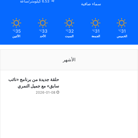
6.53 كيلومتر/ساعة
سماء صافية
35
33
32
31
31
℃
℃
℃
℃
℃
الخميس
الجمعة
السبت
الأحد
الأثنين
الأشهر
حلقة جديدة من برنامج «نائب
سابق» مع جميل النمري
2026-01-08