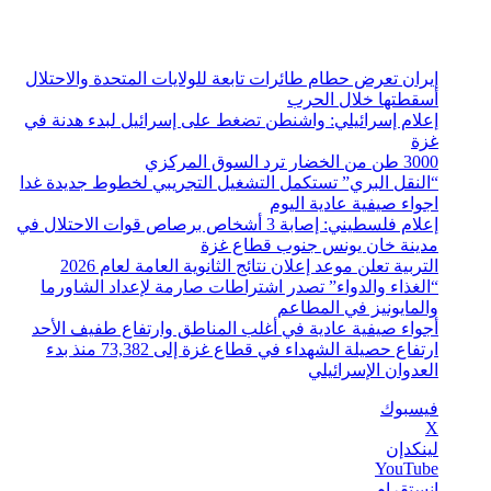
السبت, أغسطس 8 2026
أخبار عاجلة
إيران تعرض حطام طائرات تابعة للولايات المتحدة والاحتلال
أسقطتها خلال الحرب
إعلام إسرائيلي: واشنطن تضغط على إسرائيل لبدء هدنة في
غزة
3000 طن من الخضار ترد السوق المركزي
“النقل البري” تستكمل التشغيل التجريبي لخطوط جديدة غدا
اجواء صيفية عادية اليوم
إعلام فلسطيني: إصابة 3 أشخاص برصاص قوات الاحتلال في
مدينة خان يونس جنوب قطاع غزة
التربية تعلن موعد إعلان نتائج الثانوية العامة لعام 2026
“الغذاء والدواء” تصدر اشتراطات صارمة لإعداد الشاورما
والمايونيز في المطاعم
أجواء صيفية عادية في أغلب المناطق وارتفاع طفيف الأحد
ارتفاع حصيلة الشهداء في قطاع غزة إلى 73,382 منذ بدء
العدوان الإسرائيلي
فيسبوك
‫X
لينكدإن
‫YouTube
انستقرام