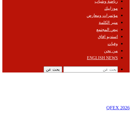
رياضة وشباب
موزاييك
مؤتمرات ومعارض
منبر الكلمة
نبض المجتمع
استديو افاق
وفيات
من نحن
ENGLISH NEWS
بحث عن
QFEX 2026