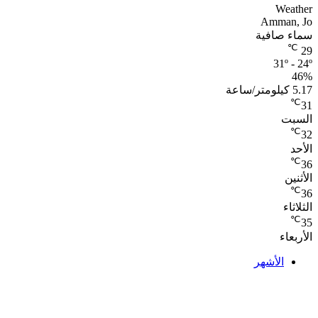
Weather
Amman, Jo
سماء صافية
℃
29
31º - 24º
46%
5.17 كيلومتر/ساعة
℃
31
السبت
℃
32
الأحد
℃
36
الأثنين
℃
36
الثلاثاء
℃
35
الأربعاء
الأشهر