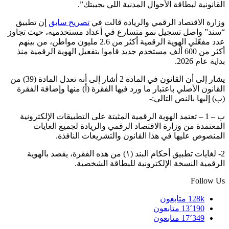
القانونية لبطاقة الأحوال المدنية اللي بجيبتك”.
وزارة الاقتصاد الرقمي والريادة قالت في
تصريح سابق
إن تطبيق
“سند” واصل تسجيل نمو متسارع في أعداد مستخدميه، حيث تجاوز
عدد مفعّلي الهوية الرقمية أكثر من 2.6 مليون مواطن، من بينهم
أكثر من 600 ألف مستخدم جديد قاموا بتفعيل الهوية الرقمية منذ
بداية عام 2026.
يشار إلى أن القانون في المادة 2 أشار إلى أنه تعدل المادة (39) من
القانون الأصلي باعتبار ما ورد فيها الفقرة (أ) منها وإضافة الفقرة
(ب) إليها بالنص التالي:-
ب – 1 – تعتمد الهوية الرقمية المثبتة على التطبيقات الإلكترونية
المعتمدة من وزارة الاقتصاد الرقمي والريادة لجميع الغايات
المنصوص عليها في هذا القانون والتشريعات النافذة.
2- لغايات تطبيق أحكام البند (۱) من هذه الفقرة، يقصد بالهوية
الرقمية النسخة الإلكترونية للبطاقة الشخصية.
Follow Us
128k
متابعون
13٬190
متابعون
17٬349
متابعون