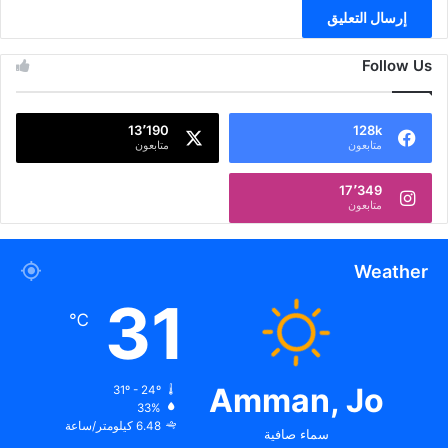
Follow Us
13٬190
128k
متابعون
متابعون
17٬349
متابعون
Weather
31
℃
Amman, Jo
31º - 24º
33%
6.48 كيلومتر/ساعة
سماء صافية