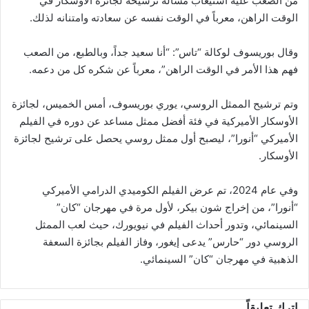
من الصعب عليه استيعاب مسألة ترشيحه لجائزة الأوسكار في
الوقت الراهن، معرباً في الوقت نفسه عن سعادته وامتنانه لذلك.
وقال بوريسوف لوكالة “تاس”: “أنا سعيد جداً، وبالطبع، من الصعب
فهم هذا الأمر في الوقت الراهن”، معرباً عن شكره كل من دعمه.
وتم ترشيح الممثل الروسي، يوري بوريسوف، أمس الخميس، لجائزة
الأوسكار الأميركية في فئة أفضل ممثل مساعد عن دوره في الفيلم
الأميركي “أنورا”، ليصبح أول ممثل روسي يحصل على ترشيح لجائزة
الأوسكار.
وفي عام 2024، تم عرض الفيلم الكوميدي الدرامي الأميركي
“أنورا”، من إخراج شون بيكر، لأول مرة في مهرجان “كان”
السينمائي، وتدور أحداث الفيلم في نيويورك، حيث لعب الممثل
الروسي دور “حارس” يدعى إيغور، وفاز الفيلم بجائزة السعفة
الذهبية في مهرجان “كان” السينمائي.
اترك تعليقاً