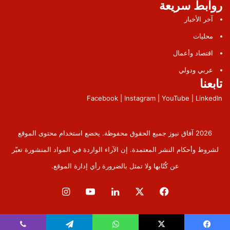
روابط سريعة
آخر الأخبار
محليات
اقتصاد وأعمال
عربي ودولي
تابعنا
Facebook | Instagram | YouTube | LinkedIn
2026 آفاق نيوز جميع الحقوق محفوظة. يخضع استخدام محتوى الموقع
لشروط وأحكام النشر المعتمدة. إن الآراء الواردة في المواد المنشورة تعبّر
عن كُتّابها ولا تمثل بالضرورة رأي إدارة الموقع.
فيسبوك
‫X
لينكدإن
‫YouTube
انستقرام