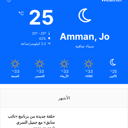
25
℃
Amman, Jo
25º - 25º
42%
2.2 كيلومتر/ساعة
سماء صافية
33
33
33
33
25
℃
℃
℃
℃
℃
الأثنين
الثلاثاء
الأربعاء
الخميس
الجمعة
الأشهر
حلقة جديدة من برنامج «نائب
سابق» مع جميل النمري