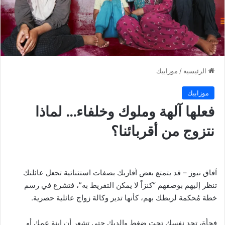
الرئيسية
/
موزاييك
موزاييك
فعلها آلهة وملوك وخلفاء… لماذا
نتزوج من أقربائنا؟
اَفاق نيوز – قد يتمتع بعض أقاربك بصفات استثنائية تجعل عائلتك
تنظر إليهم بوصفهم “كنزاً لا يمكن التفريط به”، فتشرع في رسم
خطة مُحكمة لربطك بهم، كأنها تدير وكالة زواج عائلية حصرية.
فجأة، تجد نفسك تحت ضغط والديك حتى تشعر أن ابنة عمك أو