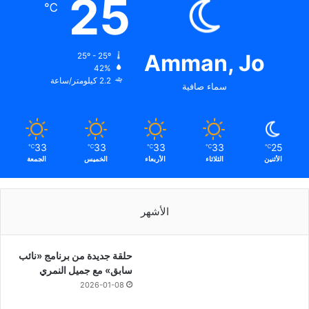
25
℃
Amman, Jo
25º - 25º
42%
2.2 كيلومتر/ساعة
سماء صافية
33
33
33
33
25
℃
℃
℃
℃
℃
الأثنين
الثلاثاء
الأربعاء
الخميس
الجمعة
الأشهر
حلقة جديدة من برنامج «نائب
سابق» مع جميل النمري
2026-01-08