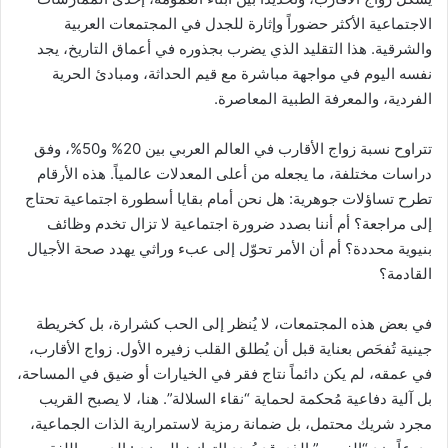
الاجتماعية الأكثر حضوراً وإثارة للجدل في المجتمعات العربية
والشرقية. هذا التقليد الذي يضرب بجذوره في أعماق التاريخ، يجد
نفسه اليوم في مواجهة مباشرة مع قيم الحداثة، ومبادئ الحرية
الفردية، والمعرفة الطبية المعاصرة.
تتراوح نسبة زواج الأقارب في العالم العربي بين 20% و50%، وفق
دراسات مختلفة، ما يجعله من أعلى المعدلات عالمياً. هذه الأرقام
تطرح تساؤلات جوهرية: هل نحن أمام بقايا أسطورة اجتماعية تحتاج
إلى مراجعة؟ أم أننا بصدد ضرورة اجتماعية لا تزال تخدم وظائف
بنيوية محددة؟ أم أن الأمر تحوّل إلى عبء وراثي يهدد صحة الأجيال
القادمة؟
في بعض هذه المجتمعات، لا يُنظر إلى الحب كشرارة، بل كخريطة
جينية تُفحَص بعناية قبل أن يُطلق القلب زفيره الأول. زواج الأقارب،
في عمقه، لم يكن دائماً نتاج فقر في الخيارات أو ضيق في المساحة،
بل آلية دفاعية مُحكمة لحماية “نقاء السلالة”. هنا، لا يصبح القريب
مجرد شريك محتمل، بل ضمانة رمزية لاستمرارية الذات الجماعية،