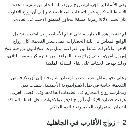
وفي الأساطير الجرمانية تزوج نيورد، إله البحار من شقيقته. هذه
الأنماط المتكررة عبر الثقافات المختلفة تشير إلى أن زواج الأقارب
كان يحمل دلالة رمزية عميقة تتجاوز المنطق الاجتماعي العادي.
لم تقتصر هذه الممارسة على عالم الأساطير، بل امتدت لتشمل
الواقع المعاش في تلك الحضارات. ففي مصر القديمة، كان زواج
الإخوة والأخوات شائعاً بين الفراعنة، مثل توت عنخ آمون وزوجته عنخ
إس إن آمون، وحتى زواج بعض الفراعنة من بناتهم كرمسيس الثاني،
وذلك بهدف الحفاظ على نقاء السلالة الملكية.
وعلى نحو مماثل، تشير بعض المصادر التاريخية إلى أن بلاد فارس
القديمة، خاصة في ظل الإمبراطورية الأخمينية، شهدت قبول
وممارسة زواج المحارم في الطبقات الحاكمة. وفي أقصى الغرب،
عرفت حضارة الإنكا أيضاً زواج الإخوة والأخوات داخل العائلة المالكة
لضمان استمرارية الحكم ونقاء الدم الملكي.
2 – زواج الأقارب في الجاهلية