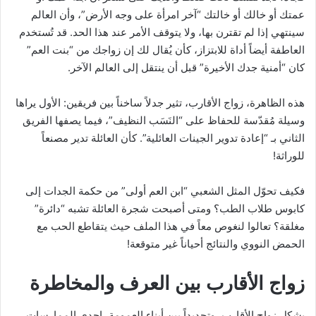
عمتك أو خالك أو خالتك “آخر امرأة على وجه الأرض”، وأن العالم
سينتهي إذا لم تقترن بها، ولا يتوقف الأمر عند هذا الحد. قد تُستخدم
العاطفة أيضاً أداة للابتزاز، كأن يُقال لك إن زواجك من “بنت العم”
كان “أمنية جدك الأخيرة” قبل أن ينتقل إلى العالم الآخر.
هذه الظاهرة، زواج الأقارب، تثير جدلاً ساخناً بين فريقين: الأول يراها
وسيلة مُقدّسة للحفاظ على “النَسَب النظيف”، فيما يصفها الفريق
الثاني بـ “إعادة تدوير الجينات العائلية”. كأن العائلة تدير مصنعاً
للوراثة!
فكيف تحوّل المثل الشعبي “ابن العم أولى” من حكمة الجدات إلى
كابوس طلاب الطب؟ ومتى أصبحت شجرة العائلة تشبه “دائرة”
مغلقة؟ تعالوا لنغوص معاً في هذا الملف حيث يتقاطع الحب مع
الحمض النووي والنتائج أحياناً غير متوقعة!
زواج الأقارب بين العرف والمخاطرة
يشكل زواج الأقارب، وتحديداً بين أبناء العمومة، إحدى الممارسات