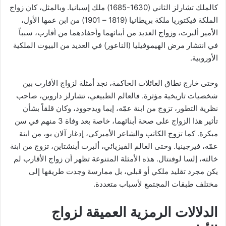
كالملك تشارلز الثاني (1630-1685) ملك إسبانيا. وبالمثل، كان زواج
الملكة فيكتوريا ملكة بريطانيا (1819 – 1901) من ابن عمها الأول،
الأمير ألبرت، وزواج العديد من أبنائهما وأحفادهما من أقارب، سبباً
في انتشار مرض الهيموفيليا (الناعور) في العديد من البيوت الملكية
الأوروبية.
وحتى خارج نطاق العائلات الحاكمة، نجد أمثلة لزواج الأقارب بين
شخصيات تاريخية مؤثرة. فالعالم الطبيعي، تشارلز داروين، صاحب
نظرية التطور، تزوج من ابنة عمّه، إيما ويدجوود، وكان قلقاً بشأن
تأثير هذا الزواج على صحة أبنائهما، خاصة بعد وفاة 3 منهم في سن
مبكرة. كما تزوج الكاتب والشاعر الأميركي، إدغار آلان بو، من ابنة
عمّه، فيرجينيا. وحتى العالم الفيزيائي، ألبرت أينشتاين، تزوج من ابنة
خالته، إلسا لوفنتال. هذه الأمثلة المتنوعة تظهر أن زواج الأقارب لم
يكن مجرد تقليد ملكي أو قبلي، بل ممارسة وجدت طريقها إلى
مختلف طبقات المجتمع لأسباب متعددة.
الدلالات الرمزية العميقة لزواج