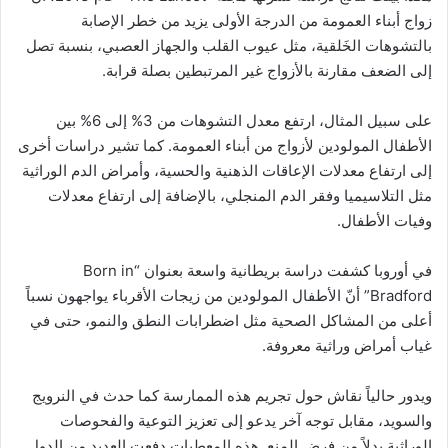
زواج أبناء العمومة من الدرجة الأولى يزيد من خطر الإصابة
بالتشوهات الخَلقية، مثل عيوب القلب والجهاز العصبي، بنسبة تصل
إلى الضعف مقارنة بالأزواج غير المرتبطين بصلة قرابة.
على سبيل المثال، ارتفع معدل التشوهات من 3% إلى 6% بين
الأطفال المولودين لأزواج من أبناء العمومة. كما تشير دراسات أخرى
إلى ارتفاع معدلات الإعاقات الذهنية والحسية، وأمراض الدم الوراثية
مثل التلاسيميا وفقر الدم المنجلي، بالإضافة إلى ارتفاع معدلات
وفيات الأطفال.
في أوروبا كشفت دراسة بريطانية واسعة بعنوان “Born in
Bradford” أنّ الأطفال المولودين من زيجات الأقرباء يواجهون نسباً
أعلى من المشاكل الصحية مثل اضطرابات النطق والنمو، حتى في
غياب أمراض وراثية معروفة.
ويدور حالياً نقاش حول تجريم هذه الممارسة كما حدث في النرويج
والسويد، مقابل توجه آخر يدعو إلى تعزيز التوعية والفحوصات
الوراثية بدلاً من فرض المنع. هذه المعطيات دفعت العديد من الدول