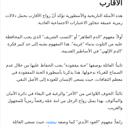
الأقارب
هذه الأمثلة التاريخية والأسطورية تؤكد أنّ زواج الأقارب يحمل دلالات
رمزية عميقة تتجاوز الاعتبارات الاجتماعية العادية.
أولاً: مفهوم “الدم الطاهر” أو “النسب الشريف” الذي يجب المحافظة
عليه من التلوث بدماء “غريبة”. هذا المفهوم يشبه إلى حد كبير فكرة
“الدم الإلهي” في الأساطير القديمة.
ثانياً: العائلة بوصفها “جنة مفقودة” يجب الحفاظ عليها من خلال عدم
السماح للغرباء بدخولها. هذا يذكرنا بأسطورة الجنة المفقودة في
معظم الثقافات، حيث يسعى الإنسان للعودة إلى الأصل النقي.
ثالثاً: الخوف اللاواعي من “الآخر” والرغبة في البقاء في دائرة الأمان
والمألوف. بهذا يمثل زواج الرجل من ابنة عمّه رفضاً رمزياً للمجهول
والغريب.
رابعاً: مفهوم “العود الأبدي” كما وصفه
نيتشه
، حيث تسعى العائلة