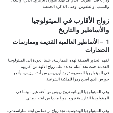
ودرعاً ضد “الغريب” الذي قد يُهدد التوازن الرمزي: الدين، واللغة،
والنسب، والطقوس، وحتى الذاكرة الجمعية.
زواج الأقارب في الميثولوجيا
والأساطير والتاريخ
1 – الأساطير العالمية القديمة وممارسات
الحضارات
لفهم الجذور العميقة لهذه الممارسة، علينا العودة إلى الميثولوجيا
القديمة حيث نجد أمثلة عديدة على زواج الآلهة من أقاربهم.
في الميثولوجيا المصرية، تزوج أوزيريس من أخته إيزيس، وأنجبا
حورس الذي أصبح رمزاً للملكية الشرعية.
وفي الميثولوجيا اليونانية تزوج زيوس من أخته هيرا، بينما في
الميثولوجيا الفارسية تزوج أهورا مازدا من ابنته أرماتي.
وفي الميثولوجيا الهندوسية، نجد زواج براهما من ابنته ساراسفاتي،