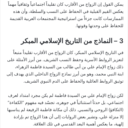
يمكن القول إن الزواج من الأقارب كان تقليداً اجتماعياً وثقافياً مهماً
يعكس القيم القبلية في الحفاظ على النسب والسلطة، وأن هذه
الممارسات كانت جزءاً من استراتيجية المجتمعات العربية القديمة
للحفاظ على وحدتها وقوتها.
3 – النماذج من التاريخ الإسلامي المبكر
في التاريخ الإسلامي المبكر، كان الزواج من الأقارب تقليداً متبعاً
لتعزيز الروابط الأسرية وحفظ النسب الشريف. من أبرز الأمثلة على
ذلك زواج الإمام علي بن أبي طالب من السيدة فاطمة الزهراء،
ابنة النبي محمد، وهو من أبرز نماذج الزواج الداخلي الذي يهدف إلى
توثيق الروابط العائلية والحفاظ على الدم النبوي الشريف.
لكن زواج الإمام علي من السيدة فاطمة لم يكن مجرد امتداد لعرف
اجتماعي، بل حدثاً استثنائياً في جوهره، تجسّد فيه مفهوم “الكفاءة”
(التكافؤ) الروحي والنسبي. ذلك أن مكانة فاطمة الرفيعة لم يناسبها
إلا منزلة علي، وتشير بعض الروايات إلى أن هذا الزواج تم بإرادة
إلهية، ما يعكس أهمية البعد القدسي في تلك العلاقة.