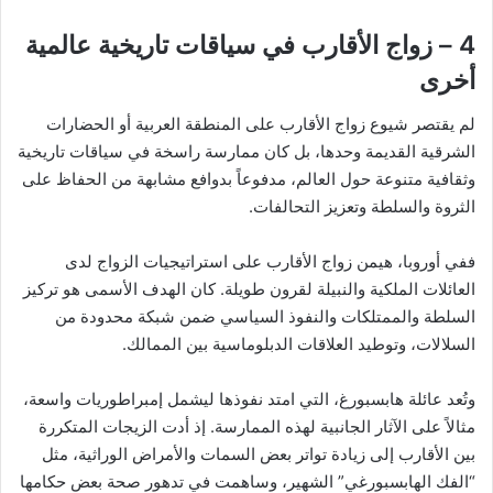
4 – زواج الأقارب في سياقات تاريخية عالمية
أخرى
لم يقتصر شيوع زواج الأقارب على المنطقة العربية أو الحضارات
الشرقية القديمة وحدها، بل كان ممارسة راسخة في سياقات تاريخية
وثقافية متنوعة حول العالم، مدفوعاً بدوافع مشابهة من الحفاظ على
الثروة والسلطة وتعزيز التحالفات.
ففي أوروبا، هيمن زواج الأقارب على استراتيجيات الزواج لدى
العائلات الملكية والنبيلة لقرون طويلة. كان الهدف الأسمى هو تركيز
السلطة والممتلكات والنفوذ السياسي ضمن شبكة محدودة من
السلالات، وتوطيد العلاقات الدبلوماسية بين الممالك.
وتُعد عائلة هابسبورغ، التي امتد نفوذها ليشمل إمبراطوريات واسعة،
مثالاً على الآثار الجانبية لهذه الممارسة. إذ أدت الزيجات المتكررة
بين الأقارب إلى زيادة تواتر بعض السمات والأمراض الوراثية، مثل
“الفك الهابسبورغي” الشهير، وساهمت في تدهور صحة بعض حكامها