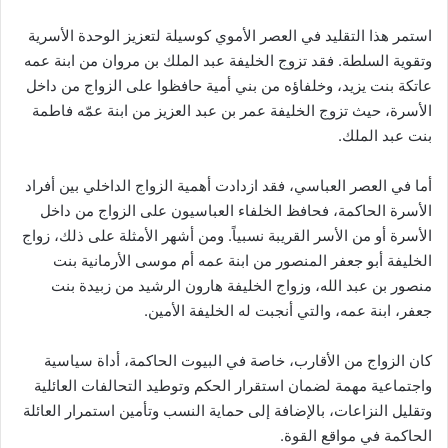
استمر هذا التقليد في العصر الأموي كوسيلة لتعزيز الوحدة الأسرية
وتقوية السلطة. فقد تزوج الخليفة عبد الملك بن مروان من ابنة عمه
عاتكة بنت يزيد، وخلفاؤه من بني أمية حافظوا على الزواج من داخل
الأسرة، حيث تزوج الخليفة عمر بن عبد العزيز من ابنة عمّه فاطمة
بنت عبد الملك.
أما في العصر العباسي، فقد ازدادت أهمية الزواج الداخلي بين أفراد
الأسرة الحاكمة، فحافظ الخلفاء العباسيون على الزواج من داخل
الأسرة أو من الأسر القريبة نسبياً. ومن أشهر الأمثلة على ذلك، زواج
الخليفة أبو جعفر المنصور من ابنة عمه أم موسى الأرمانية بنت
منصور بن عبد الله، وزواج الخليفة هارون الرشيد من زبيدة بنت
جعفر، ابنة عمه، والتي أنجبت له الخليفة الأمين.
كان الزواج من الأقارب، خاصة في البيوت الحاكمة، أداة سياسية
واجتماعية مهمة لضمان استقرار الحكم وتوطيد التحالفات العائلية
وتقليل النزاعات، بالإضافة إلى حماية النسب وتأمين استمرار العائلة
الحاكمة في مواقع القوة.