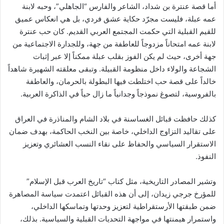
أما قصة عنترة بن شداد، الشاعر والفارس “الجاهلي”، وحبه لابنة
عمه عبلة، فليست مجرّد حكاية عشق فردي، بل هي انعكاس عميق
للقيم القبلية التي حكمت المجتمع العربي القديم. كان حب عنترة
لابنة عمه امتحاناً مزدوجاً للعاطفة من جهة، وللجدارة الاجتماعية من
جهة أخرى، حيث لم يكن الفوز بقلب عبلة ممكناً إلا عبر إثبات
الشجاعة والولاء داخل منظومة القبيلة. وتبقى معلقته الشهيرة شاهداً
خالداً على قصة حب اختلطت فيها البطولة بالحرمان، والعاطفة
بالفروسية، لتصوغ نموذجاً وجدانياً ما زال حياً في الذاكرة العربية.
كذلك حافظت قبائل الغساسنة في بلاد الشام والمناذرة في العراق
على تقاليد التزاوج الداخلي، خاصة بين النخب الحاكمة، بهدف ضمان
الاستقرار السياسي والحفاظ على نقاء النسب العشائري وتعزيز
النفوذ.
وتشير المصادر التاريخية، مثل كتاب “تاريخ العرب قبل الإسلام”
للمؤرخ جرجي زيدان، إلى أن هذه القبائل اعتمدت سياسة المصاهرة
ضمن طبقتها الأرستقراطية لتعزيز وحدتها وتماسكها الداخلي،
واستمرار هيمنتها في مواجهة التحديات القبلية والسياسية. بذلك،