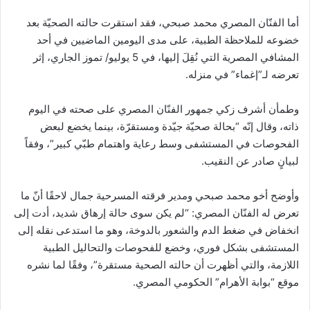
أما الفنّان المصري محمد صبحي، فقد استقرت حالته الصحيّة بعد
خضوعه للملاحظة الطبية، على مدى اليومين الماضيين في أحد
المشافي المصرية التي نُقِلَ إليها، في 5 يوليو/ تموز الجاري، إثر
تعرضه لـ”إغماء” في منزله.
وطمأن أشرف زكي جمهور الفنّان المصري على صحته في اليوم
ذاته، وقال إنّه “بحالة صحيّة جيّدة ومستقرّة، بينما يخضع لبعض
الفحوصات في المستشفى وسط رعاية واهتمام طبّي كبير”، وفقاً
لبيانٍ صادر عن النقيب.
وأوضح أخو محمد صبحي ومدير فرقته المسرحية جمال لاحقًا أنّ ما
تعرض له الفنّان المصري: “لم يكن سوى حالة إرهاق شديد، أدت إلى
انخفاض في ضغط الدم والشعور بالدوخة، وهو ما استدعى نقله إلى
المستشفى بشكل فوري، وخضع للفحوصات والتحاليل الطبية
اللازمة، والتي أظهرت أن حالته الصحية مستقرة”، وفقًا لما نشره
موقع “بوابة الأهرام” الحكومي المصري
.