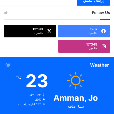
Follow Us
13٬190
128k
متابعون
متابعون
17٬349
متابعون
Weather
23
℃
Amman, Jo
34º - 23º
39%
1.75 كيلومتر/ساعة
سماء صافية