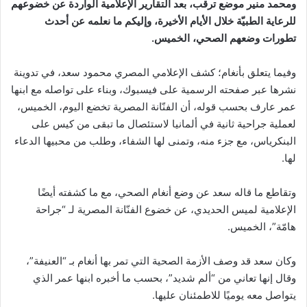
و
محمد منير
موضع ترقب، بعد التقارير الإعلامية الواردة عن خضوعهم
للرعاية الطبيّة خلال الأيام الأخيرة، وإليكم ما نعلمه عن أحدث
تطورات وضعهم الصحي، الخميس.
وفيما يتعلق بأنغام؛ كشف الإعلامي المصري محمود سعد، في تدوينة
نشرها عبر صفحته الرسمية على فيسبوك، وبناء على تواصله مع ابنها
عمر عارف بحسب قوله، أن الفنّانة المصرية تخضع اليوم، الخميس،
لعملية جراحية ثانية في ألمانيا لاستئصال ما تبقى من كيس على
البنكرياس، مع جزء منه، وتمنى لها الشفاء، وطلب من محبيها الدعاء
لها.
وتقاطع ما قاله سعد عن وضع أنغام الصحي، مع ما كشفته أيضًا
الإعلامية لميس الحديدي، عن خضوع الفنّانة المصرية لـ “جراحة
هامّة”، الخميس.
وكان سعد قد وصف الأزمة الصحية التي تمر بها أنغام بـ “العنيفة”،
وقال إنها تعاني من “ألم شديد”، بحسب ما أخبره ابنها عمر الذي
يتواصل معه يوميًا للاطمئنان عليها.