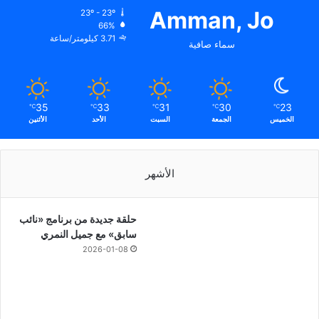
Amman, Jo
23º - 23º
66%
3.71 كيلومتر/ساعة
سماء صافية
35
33
31
30
23
℃
℃
℃
℃
℃
الخميس
الجمعة
السبت
الأحد
الأثنين
الأشهر
حلقة جديدة من برنامج «نائب
سابق» مع جميل النمري
2026-01-08