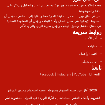
منصة إعلامية عربية تقدم محتوى مهنيًا يجمع بين الخبر والتحليل ويرتكز على
الدقة والموضوعية.
نحن في أفاق نيوز ... نحمل الحقيقة الحرة معنا وننقلها إلى المتلقي ، نؤمن أن
المعلومة الإيجابية هي مفتاح للنجاح وأداة للبناء ، ونؤمن أن المعلومة السلبية
هي مفتاح للفشل ومعول للهدم ، ونؤمن بحرية الرأي والرأي الآخر
روابط سريعة
آخر الأخبار
محليات
اقتصاد وأعمال
عربي ودولي
تابعنا
Facebook | Instagram | YouTube | LinkedIn
2026 آفاق نيوز جميع الحقوق محفوظة. يخضع استخدام محتوى الموقع
لشروط وأحكام النشر المعتمدة. إن الآراء الواردة في المواد المنشورة تعبّر