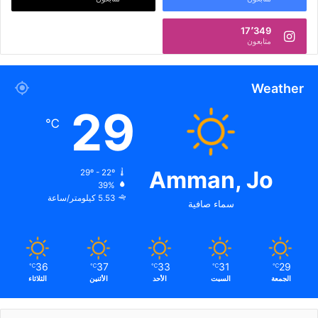
17٬349
متابعون
Weather
29
℃
Amman, Jo
29º - 22º
39%
5.53 كيلومتر/ساعة
سماء صافية
36
37
33
31
29
℃
℃
℃
℃
℃
الجمعة
السبت
الأحد
الأثنين
الثلاثاء