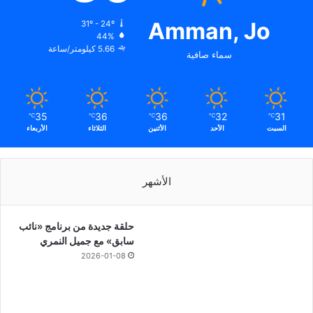
Amman, Jo
31º - 24º
44%
5.66 كيلومتر/ساعة
سماء صافية
35
36
36
32
31
℃
℃
℃
℃
℃
السبت
الأحد
الأثنين
الثلاثاء
الأربعاء
الأشهر
حلقة جديدة من برنامج «نائب
سابق» مع جميل النمري
2026-01-08