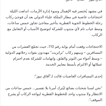
في مشهد يُختصر فيه الإهمال وسوء إدارة الأزمات، اندلعت الليلة
احتجاجات غاضبة في مطار الملكة علياء الدولي بعد أن فوجئ ركاب
رحلة الخطوط الجوية القطرية بتأخير مفاجئ تجاوز خمس ساعات،
وسط غياب تام لأي مندوب للشركة لتوضيح الأسباب أو التعامل مع
الركاب.
الاحتجاجات وقعت أمام بوابة رقم 110، حيث تجمّع العشرات من
المسافرين – وبينهم ركاب “ترانزيت” مهددون بفوات رحلاتهم الدولية
– وسط أجواء من التوتر والقلق، واتهامات للشركة بعدم احترام
عملائها أو الالتزام بأبسط معايير الخدمة.
إحدى المسافرات الغاضبات قالت لـ”آفاق نيوز”:
“نحن لسنا شحنات بضائع ليُترك أمرنا بلا تفسير… خمس ساعات من
الانتظار ولا مندوب واحد للخطوط القطرية ليواجه الركاب أو يشرح
الموقف”.