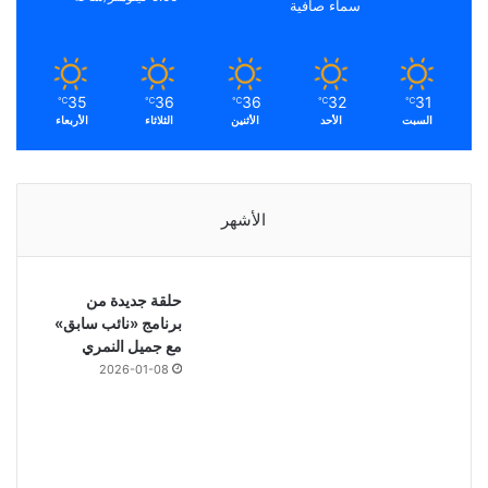
سماء صافية
35
36
36
32
31
℃
℃
℃
℃
℃
السبت
الأحد
الأثنين
الثلاثاء
الأربعاء
الأشهر
حلقة جديدة من
برنامج «نائب سابق»
مع جميل النمري
2026-01-08