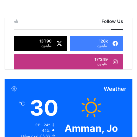
Follow Us
13٬190
128k
متابعون
متابعون
17٬349
متابعون
Weather
30
℃
Amman, Jo
31º - 24º
44%
5.66 كيلومتر/ساعة