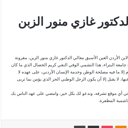
لدكتور غازي منور الزبن
بن الأردن العين الأسبق معالي الدكتور غازي منور الزبن، مقرونة
جامعة البتراء، هذا النشمي الوفي النقي كريم الخصال الذي ما كان
دم إلا ما فيه مصلحة الوطن وخدمة الإنسان الأردني، على عهده لا
عنها، لا يقبل إلا أن يكون الرجل الوطني الحر الذي يؤمن بما تربى
وفي أي موقع تشرفه، وندعو لك بكل خير، وامضي على عهد الناس بك
هاشمية المظفرة.
VKonta
Odnoklassniki
‫Pocket
مشاركة عبر البريد
طباعة