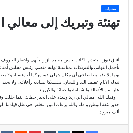
محليات
تهنئة وتبريك إلى معالي ا
اَفاق نيوز – يتقدم الكاتب حسن محمد الزبن بأبهى وأعطر الحروف لا
بأجمل التهاني والتبريكات بمناسبة توليه منصب رئيس مجلس أمناء 
يوما إلا وفيا مخلصا في أي مكان يتولى فيه مركزا أو منصبا، ولا يق
تبدله الأيام عفيف اليد واللسان، متمسكا بمبادئه وأخلاقه، ولا يحيد 
عليه من الأصالة والشهامة والدماثة والكبرياء.
– وفقك الله- معالي أبي زيد وسدد على الخير خطاك أينما حللت 
جدير بثقة الوطن وأهله والله يرعاك أمين مخلص في ظل قيادتنا ال
ألف مبروك
فيسبوك
‫X
لينكدإن
‏Tumblr
بينتيريست
‏Reddit
‏kte