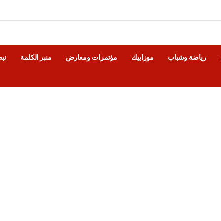
رياضة وشباب
موزاييك
مؤتمرات ومعارض
منبر الكلمة
نب