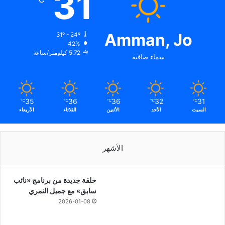
31
Amman, Jo
31º - 24º
42%
5.72 كيلومتر/ساعة
سماء صافية
35
36
36
32
31
℃
℃
℃
℃
℃
السبت
الأحد
الأثنين
الثلاثاء
الأربعاء
الأشهر
حلقة جديدة من برنامج «نائب
سابق» مع جميل النمري
2026-01-08