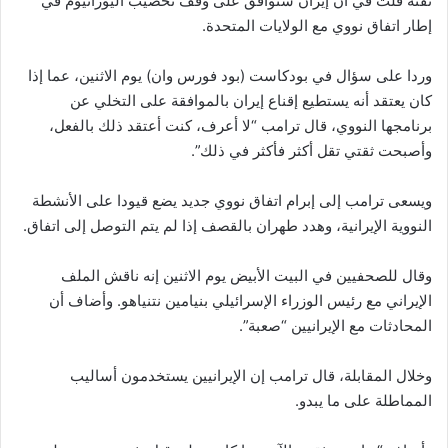
ثقته قلت في أن إيران ستوافق على وقف تخصيب اليورانيوم في
إطار اتفاق نووي مع الولايات المتحدة.
وردا على سؤال في بودكاست (بود فورس وان) يوم الاثنين، عما إذا
كان يعتقد أنه يستطيع إقناع إيران بالموافقة على التخلي عن
برنامجها النووي، قال ترامب “لا أعرف، كنت أعتقد ذلك بالفعل،
وأصبحت ثقتي تقل أكثر فأكثر في ذلك”.
ويسعى ترامب إلى إبرام اتفاق نووي جديد يضع قيودا على الأنشطة
النووية الإيرانية، وهدد طهران بالقصف إذا لم يتم التوصل إلى اتفاق.
وقال للصحفيين في البيت الأبيض يوم الاثنين إنه ناقش الملف
الإيراني مع رئيس الوزراء الإسرائيلي بنيامين نتنياهو. وأضاف أن
المحادثات مع الإيرانيين “صعبة”.
وخلال المقابلة، قال ترامب إن الإيرانيين يستخدمون أساليب
المماطلة على ما يبدو.