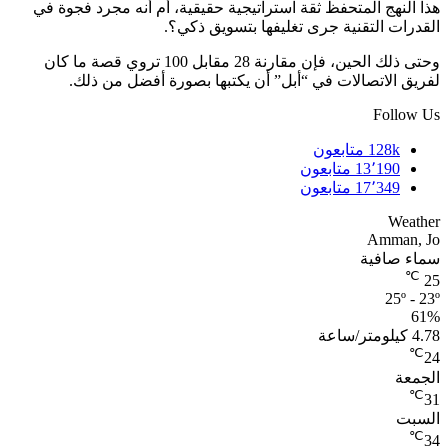
هذا النهج المتحفظ ثقة استراتيجية حقيقية، أم أنه مجرد فجوة في
القدرات التقنية جرى تغليفها بتسويق ذكي؟.
وحتى ذلك الحين، فإن مقارنة 28 مقابل 100 تروي قصة ما كان
لفريق الاتصالات في “أبل” أن يكتبها بصورة أفضل من ذلك.
Follow Us
128k
متابعون
13٬190
متابعون
17٬349
متابعون
Weather
Amman, Jo
سماء صافية
℃
25
25º - 23º
61%
4.78 كيلومتر/ساعة
℃
24
الجمعة
℃
31
السبت
℃
34