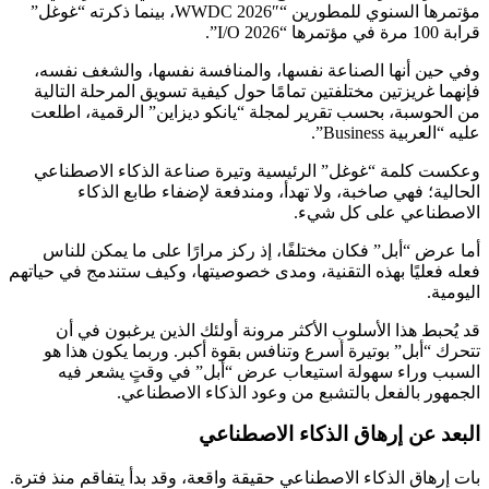
مؤتمرها السنوي للمطورين “WWDC 2026″، بينما ذكرته “غوغل”
قرابة 100 مرة في مؤتمرها “I/O 2026”.
وفي حين أنها الصناعة نفسها، والمنافسة نفسها، والشغف نفسه،
فإنهما غريزتين مختلفتين تمامًا حول كيفية تسويق المرحلة التالية
من الحوسبة، بحسب تقرير لمجلة “يانكو ديزاين” الرقمية، اطلعت
عليه “العربية Business”.
وعكست كلمة “غوغل” الرئيسية وتيرة صناعة الذكاء الاصطناعي
الحالية؛ فهي صاخبة، ولا تهدأ، ومندفعة لإضفاء طابع الذكاء
الاصطناعي على كل شيء.
أما عرض “أبل” فكان مختلفًا، إذ ركز مرارًا على ما يمكن للناس
فعله فعليًا بهذه التقنية، ومدى خصوصيتها، وكيف ستندمج في حياتهم
اليومية.
قد يُحبط هذا الأسلوب الأكثر مرونة أولئك الذين يرغبون في أن
تتحرك “أبل” بوتيرة أسرع وتنافس بقوة أكبر. وربما يكون هذا هو
السبب وراء سهولة استيعاب عرض “أبل” في وقتٍ يشعر فيه
الجمهور بالفعل بالتشبع من وعود الذكاء الاصطناعي.
البعد عن إرهاق الذكاء الاصطناعي
بات إرهاق الذكاء الاصطناعي حقيقة واقعة، وقد بدأ يتفاقم منذ فترة.