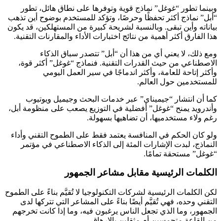
وبينما تطور “غوغل” نماذج قوية وتوفرها على نطاق هائل، تطور
“أبل” نماذج أكثر تحفظًا وحرصًا، وتؤكد للمستخدم بوضوح أين تذهب
بياناته وأين تبقى. وبالنسبة لشريحة كبيرة من المستهلكين، قد يكون
هذا الفارق أكثر أهمية من نتائج اختبارات الأداء والمقارنات التقنية.
ومع ذلك، لا يعني أي من هذا أن “أبل” تتصدر سباق الذكاء
الاصطناعي من حيث القدرات التقنية. فنماذج “غوغل” أكثر قوة،
وأكثر إتاحة للعامة، وأكثر اندماجًا في سير العمل اليومي
للمستخدمين حول العالم.
كما أن انتشار “جيميناي” عبر خدمات البحث وجيميل ويوتيوب
وأندرويد يمنح “غوغل” أفضلية في التوزيع يصعب على منظومة أبل،
رغم ولاء مستخدميها، أن تضاهيها بسهولة.
ولو كان الحكم في المنافسة يعتمد فقط على الطموح التقني وأداء
النماذج، لبدت الإشارات المئة إلى الذكاء الاصطناعي في مؤتمر
“غوغل” مستحقة تمامًا.
الكلمات الرئيسية مقابل مشاعر الجمهور
لكن الكلمات الرئيسية لشركات التكنولوجيا لا تُقيَّم بناءً على الطموح
التقني وحده، فهي تُقيَّم أيضًا بناءً على المشاعر التي تتركها لدى
الجمهور، وما الذي تجعل الناس يرغبون فيه، وما إذا كانت تخرجهم
من القاعة متحمسين أم مثقلين بالإرهاق.