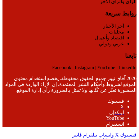
الرأي والرأي الآخر
روابط سريعة
آخر الأخبار
محليات
اقتصاد وأعمال
عربي ودولي
تابعنا
Facebook | Instagram | YouTube | LinkedIn
2026 آفاق نيوز جميع الحقوق محفوظة. يخضع استخدام محتوى
الموقع لشروط وأحكام النشر المعتمدة. إن الآراء الواردة في المواد
المنشورة تعبّر عن كُتّابها ولا تمثل بالضرورة رأي إدارة الموقع.
فيسبوك
‫X
لينكدإن
‫YouTube
انستقرام
فيسبوك
‫X
واتساب
تيلقرام
ڤايبر