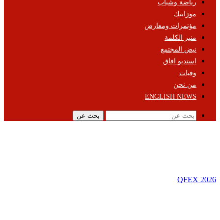
رياضة وشباب
موزاييك
مؤتمرات ومعارض
منبر الكلمة
نبض المجتمع
استديو افاق
وفيات
من نحن
ENGLISH NEWS
بحث عن
QFEX 2026