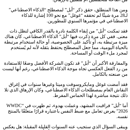
ومن هذا المنطلق، حقق ذكر “أبل” لمصطلح “الذكاء الاصطناعي”
لـ28 مرة شيئًا لم تحققه “غوغل” مع نحو 100 إشارة للذكاء
الاصطناعي في مؤتمرها السنوي للمطورين.
فقد تمكنت “أبل” من إبقاء الكلمة نادرة بالقدر الكافي لتظل ذات
معنى. ففي كل مرة ذكرت فيها “أبل” الذكاء الاصطناعي، كان هناك
ميزة مرتبطة به، أو تأكيد على الخصوصية، أو حالة استخدام مرتبطة
بالحياة اليومية، مما جعل المصطلح يحتفظ بثقله لأنه لم يُستخدم
لمجرد ملء الوقت أو المساحة.
والمفارقة الأكبر أن “أبل” قد تكون الشركة الأفضل وضعًا للاستفادة
من رد الفعل العكسي تجاه موجة الذكاء الاصطناعي، رغم أنها ليست
من صنعته بالكامل.
فقد أمضت غوغل ومايكروسوفت وميتا وغيرها سنوات في إغراق
النقاش العام بمصطلحات الذكاء الاصطناعي، وكان الإرهاق الذي تلا
ذلك نتيجة مباشرة لهذا الحماس المفرط.
أما “أبل” فراقبت المشهد، وعملت بهدوء، ثم ظهرت في “WWDC
2026” بعرض تعامل مع ضبط النفس باعتباره قرارًا متعلقًا بالمنتج
نفسه.
ويبقى السؤال الذي ستجيب عنه السنوات القليلة المقبلة: هل يعكس