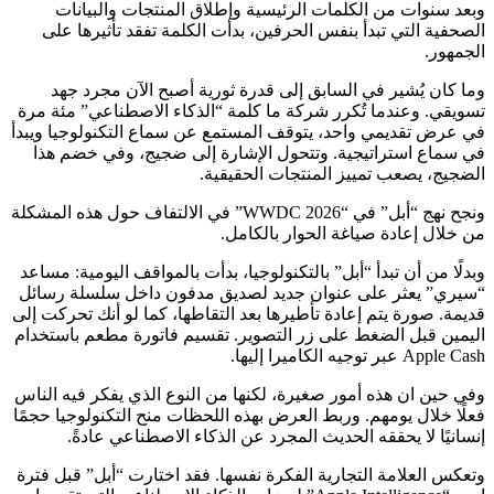
وبعد سنوات من الكلمات الرئيسية وإطلاق المنتجات والبيانات
الصحفية التي تبدأ بنفس الحرفين، بدأت الكلمة تفقد تأثيرها على
الجمهور.
وما كان يُشير في السابق إلى قدرة ثورية أصبح الآن مجرد جهد
تسويقي. وعندما تُكرر شركة ما كلمة “الذكاء الاصطناعي” مئة مرة
في عرض تقديمي واحد، يتوقف المستمع عن سماع التكنولوجيا ويبدأ
في سماع استراتيجية. وتتحول الإشارة إلى ضجيج، وفي خضم هذا
الضجيج، يصعب تمييز المنتجات الحقيقية.
ونجح نهج “أبل” في “WWDC 2026” في الالتفاف حول هذه المشكلة
من خلال إعادة صياغة الحوار بالكامل.
وبدلًا من أن تبدأ “أبل” بالتكنولوجيا، بدأت بالمواقف اليومية: مساعد
“سيري” يعثر على عنوان جديد لصديق مدفون داخل سلسلة رسائل
قديمة. صورة يتم إعادة تأطيرها بعد التقاطها، كما لو أنك تحركت إلى
اليمين قبل الضغط على زر التصوير. تقسيم فاتورة مطعم باستخدام
Apple Cash عبر توجيه الكاميرا إليها.
وفي حين ان هذه أمور صغيرة، لكنها من النوع الذي يفكر فيه الناس
فعلًا خلال يومهم. وربط العرض بهذه اللحظات منح التكنولوجيا حجمًا
إنسانيًا لا يحققه الحديث المجرد عن الذكاء الاصطناعي عادةً.
وتعكس العلامة التجارية الفكرة نفسها. فقد اختارت “أبل” قبل فترة