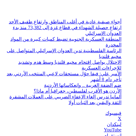
الجمعة, أغسطس 7 2026
أخبار عاجلة
أجواء صيفية عادية في أغلب المناطق وارتفاع طفيف الأحد
ارتفاع حصيلة الشهداء في قطاع غزة إلى 73,382 منذ بدء
العدوان الإسرائيلي
المنطقة العسكرية الجنوبية تضبط كميات كبيرة من المواد
المخدرة
الرئاسة الفلسطينية تدين العدوان الإسرائيلي المتواصل على
مخيم قلنديا
الاحتلال يواصل اقتحام مخيم قلنديا وسط هدم وتشديد
للإجراءات العسكرية
الأمير علي: فيفا حوّل مستحقات لاعبي المنتخب الأردني بعد
تأخر دام 8 أشهر
ضم الضفة الغربية .. وإنعكاساتها الأردنية
الأردن هو الأقرب لفلسطين، جغرافيا أم ماذا؟
ألمانيا تدرس إلغاء الإعفاء الضريبي على العملات المشفرة
الثقة واليقين بعد الثبات أولا
فيسبوك
‫X
لينكدإن
‫YouTube
انستقرام