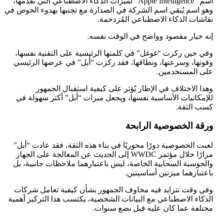
اسم “Apple Intelligence” لميزات الذكاء الاصطناعي التي تقدمها،
وهو اسم يُبقي اسم الشركة في الصدارة مع تجنبها بهدوء الخوض في
نقاشات الذكاء الاصطناعي المُزدحمة.
إنه خيار مقصود وواضح في الوقت نفسه.
وفي حين ركزت “غوغل” في كلمتها الرئيسية على التقنية نفسها،
وقوتها، وسرعتها، ونطاقها، فقد ركزت “أبل” في عرضها الرئيسي
على المستخدمين.
وهذا الاختلاف في الإطار يُؤثر على كيفية استقبال الجمهور
للإمكانيات الأساسية نفسها، ويجعل ميزات “أبل” أكثر سهولة في
كسب الثقة.
ورقة الخصوصية الرابحة
لعبت الخصوصية دورًا محوريًا في بناء هذه الثقة، فقد عادت “أبل”
مرارًا خلال مؤتمر WWDC إلى الحديث عن المعالجة على الجهاز
والحوسبة السحابية الخاصة، ليس باعتبارهما ملاحظات جانبية، بل
باعتبارهما ميزتين أساسيتين.
وفي وقت تتزايد فيه مخاوف الجمهور بشأن كيفية تعامل شركات
الذكاء الاصطناعي مع البيانات الشخصية، يكتسب هذا التركيز أهمية
مختلفة عما كان عليه قبل بضع سنوات.