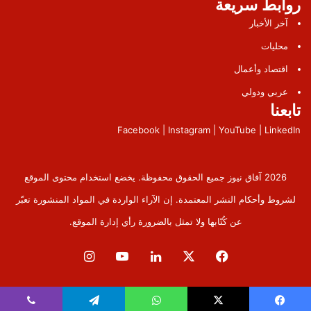
روابط سريعة
آخر الأخبار
محليات
اقتصاد وأعمال
عربي ودولي
تابعنا
Facebook | Instagram | YouTube | LinkedIn
2026 آفاق نيوز جميع الحقوق محفوظة. يخضع استخدام محتوى الموقع
لشروط وأحكام النشر المعتمدة. إن الآراء الواردة في المواد المنشورة تعبّر
عن كُتّابها ولا تمثل بالضرورة رأي إدارة الموقع.
فيسبوك
‫X
لينكدإن
‫YouTube
انستقرام