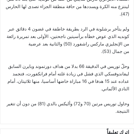
لينتزع منه الكرة ويسددها من حافة منطقة الجزاء تصدى لها الحارس
(47).
ولم يتأخر برشلونة في الرد بطريقة خاطفة في غضون 4 دقائق عبر
كونديه الذي عوض خطأه برأسيتين ناجحتين، الأولى بعد تمريرة رائعة
من الإنجليزي ماركس راشفورد (50) والثانية بعد عرضية
من جمال (53).
وحلّ توريس في الدقيقة 66 بدلا من هداف دورتموند وبايرن السابق
ليفاندوفسكي الذي فشل في زيادة غلته أمام فرانكفورت، فتجمد
عداده عند 15 هدفا في 16 مباراة خاضها أساسيا، منها ثلاثيتان، أمام
النادي الألماني.
وحاول توريس مرتين (70 و72) وأليكس بالدي (81) من دون أن تتغير
النتيجة.
اترك تعليقاً