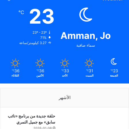
23
℃
Amman, Jo
23º - 23º
71%
3.27 كيلومتر/ساعة
سماء صافية
36
36
33
31
23
℃
℃
℃
℃
℃
الجمعة
السبت
الأحد
الأثنين
الثلاثاء
الأشهر
حلقة جديدة من برنامج «نائب
سابق» مع جميل النمري
2026-01-08