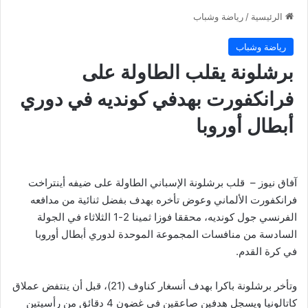
الرئيسية
/
رياضة وشباب
رياضة وشباب
برشلونة يقلب الطاولة على
فرانكفورت بهدفي كونديه في دوري
أبطال أوروبا
آفاق نيوز – قلب برشلونة الإسباني الطاولة على ضيفه أينتراخت
فرانكفورت الألماني وعوض تأخره بهدف بفضل ثنائية من مدافعه
الفرنسي جول كونديه، محققا فوزا ثمينا 2-1 الثلاثاء في الجولة
السادسة من منافسات المجموعة الموحدة لدوري أبطال أوروبا
في كرة القدم.
وتأخر برشلونة باكرا بهدف أنسغار كناوف (21)، قبل أن ينتفض عملاق
كاتالونيا ويسجل هدفين صاعقين في غضون 4 دقائق من رأسيتين