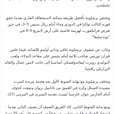
تشيلسي.
وتحضر برشلونة بأفضل طريقة ممكنة لاستحقاقه القاري بعدما حقق
فوزه الثالث تواليا في الدوري وجاء أمام ريال بيتيس 5-3، في حين
تعرض فرانكفورت لهزيمة قاسية على أرض لايبزيغ 0-6 في
“بوندسليغا”.
وغاب عن صفوف برشلونة غافي وداني أولمو للإصابة، فيما جلس
فيران توريس صاحب ثلاثية أمام بيتيس على مقاعد البدلاء، ولعب
البولندي روبرت ليفاندوفسكي أساسيا إلى جانب لامين جمال والقائد
البرازيلي رافينيا.
وتخلف برشلونة مع نهاية الشوط الأول بعد هجمة مرتدة كسرت
مصيدة التسلل وكرة في العمق من ناثانييل بروان وضعت كناوف
أمام الحارس جوان غارسيا ليسدد بقدمه اليسرى في المرمى (21).
ومع بداية الشوط الثاني، كاد الفريق الضيف أن يضيف الثاني بعدما
استفاد الجزائري فارس شايبي من خطأ من كونديه على بُعد 25 مترا