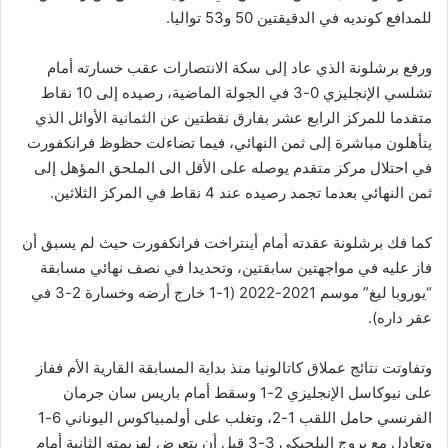
للمدافع كونديه في الدقيقتين 50 و53 تواليا.
ورفع برشلونة الذي عاد إلى سكة الانتصارات عقب خسارته أمام
تشلسي الإنجليزي 0-3 في الجولة الماضية، رصيده إلى 10 نقاط
متقدما للمركز الرابع عشر بفارق نقطتين عن الثمانية الأوائل الذي
يتأهلون مباشرة إلى ثمن النهائي، فيما تضاءلت حظوظ فرانكفورت
في احتلال مركز متقدم يوصله على الأقل الى الملحق المؤهل إلى
ثمن النهائي بعدما تجمد رصيده عند 4 نقاط في المركز الثلاثين.
كما فك برشلونة عقدته أمام أينتراخت فرانكفورت حيث لم يسبق أن
فاز عليه في مواجهتين سابقتين، وتحديدا في نصف نهائي مسابقة
“يوروبا ليغ” موسم 2021-2022 (1-1 خارج أرضه وخسارة 2-3 في
عقر داره).
وتفاوتت نتائج عملاق كاتالونيا منذ بداية المسابقة القارية الأم ففاز
على نيوكاسل الإنجليزي 2-1 وسقط أمام باريس سان جرمان
الفرنسي حامل اللقب 1-2، وتغلب على أولمبياكوس اليوناني 6-1
وتعادل مع بروج البلجيكي 3-3 قبل أن يتعرض لهزيمته الثانية أمام