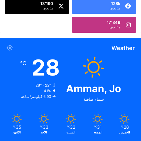
13٬190
128k
متابعون
متابعون
17٬349
متابعون
Weather
28
℃
Amman, Jo
28º - 22º
41%
6.93 كيلومتر/ساعة
سماء صافية
35
33
32
31
28
℃
℃
℃
℃
℃
الخميس
الجمعة
السبت
الأحد
الأثنين