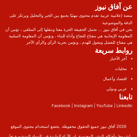
عن آفاق نيوز
منصة إعلامية عربية تقدم محتوى مهنيًا يجمع بين الخبر والتحليل ويرتكز على
الدقة والموضوعية.
نحن في أفاق نيوز ... نحمل الحقيقة الحرة معنا وننقلها إلى المتلقي ، نؤمن أن
المعلومة الإيجابية هي مفتاح للنجاح وأداة للبناء ، ونؤمن أن المعلومة السلبية
هي مفتاح للفشل ومعول للهدم ، ونؤمن بحرية الرأي والرأي الآخر
روابط سريعة
آخر الأخبار
محليات
اقتصاد وأعمال
عربي ودولي
تابعنا
Facebook | Instagram | YouTube | LinkedIn
2026 آفاق نيوز جميع الحقوق محفوظة. يخضع استخدام محتوى الموقع
لشروط وأحكام النشر المعتمدة. إن الآراء الواردة في المواد المنشورة تعبّر