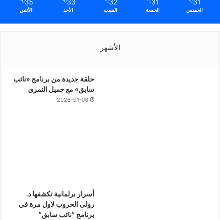
35
33
32
31
31
℃
℃
℃
℃
℃
الخميس
الجمعة
السبت
الأحد
الأثنين
الأشهر
حلقة جديدة من برنامج «نائب
سابق» مع جميل النمري
2026-01-08
أسرار برلمانية تكشفها د.
رولى الحروب لاول مرة في
برنامج “نائب سابق”