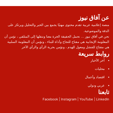
عن آفاق نيوز
منصة إعلامية عربية تقدم محتوى مهنيًا يجمع بين الخبر والتحليل ويرتكز على
الدقة والموضوعية.
نحن في أفاق نيوز ... نحمل الحقيقة الحرة معنا وننقلها إلى المتلقي ، نؤمن أن
المعلومة الإيجابية هي مفتاح للنجاح وأداة للبناء ، ونؤمن أن المعلومة السلبية
هي مفتاح للفشل ومعول للهدم ، ونؤمن بحرية الرأي والرأي الآخر
روابط سريعة
آخر الأخبار
محليات
اقتصاد وأعمال
عربي ودولي
تابعنا
Facebook | Instagram | YouTube | LinkedIn