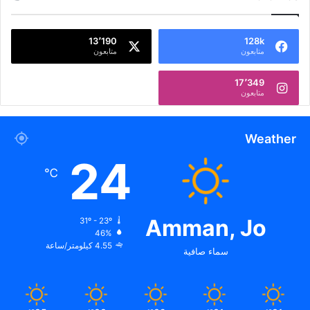
13٬190
128k
متابعون
متابعون
17٬349
متابعون
Weather
24
℃
Amman, Jo
31º - 23º
46%
4.55 كيلومتر/ساعة
سماء صافية