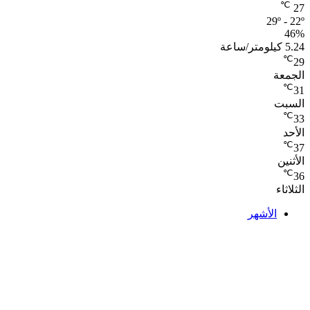
℃
27
29º - 22º
46%
5.24 كيلومتر/ساعة
℃
29
الجمعة
℃
31
السبت
℃
33
الأحد
℃
37
الأثنين
℃
36
الثلاثاء
الأشهر