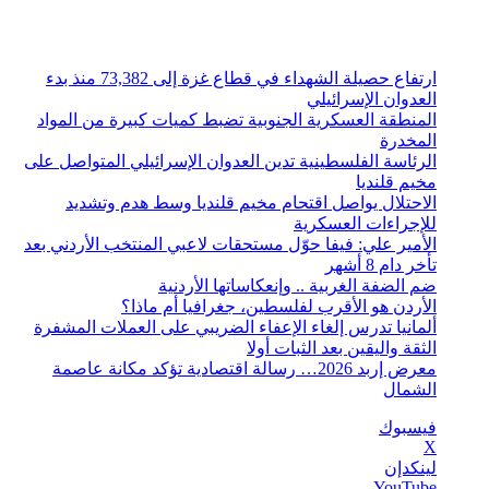
الجمعة, أغسطس 7 2026
أخبار عاجلة
ارتفاع حصيلة الشهداء في قطاع غزة إلى 73,382 منذ بدء
العدوان الإسرائيلي
المنطقة العسكرية الجنوبية تضبط كميات كبيرة من المواد
المخدرة
الرئاسة الفلسطينية تدين العدوان الإسرائيلي المتواصل على
مخيم قلنديا
الاحتلال يواصل اقتحام مخيم قلنديا وسط هدم وتشديد
للإجراءات العسكرية
الأمير علي: فيفا حوّل مستحقات لاعبي المنتخب الأردني بعد
تأخر دام 8 أشهر
ضم الضفة الغربية .. وإنعكاساتها الأردنية
الأردن هو الأقرب لفلسطين، جغرافيا أم ماذا؟
ألمانيا تدرس إلغاء الإعفاء الضريبي على العملات المشفرة
الثقة واليقين بعد الثبات أولا
معرض إربد 2026… رسالة اقتصادية تؤكد مكانة عاصمة
الشمال
فيسبوك
‫X
لينكدإن
‫YouTube