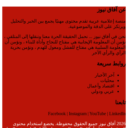
عن آفاق نيوز
منصة إعلامية عربية تقدم محتوى مهنيًا يجمع بين الخبر والتحليل
ويرتكز على الدقة والموضوعية.
نحن في أفاق نيوز ... نحمل الحقيقة الحرة معنا وننقلها إلى المتلقي ،
نؤمن أن المعلومة الإيجابية هي مفتاح للنجاح وأداة للبناء ، ونؤمن أن
المعلومة السلبية هي مفتاح للفشل ومعول للهدم ، ونؤمن بحرية
الرأي والرأي الآخر
روابط سريعة
آخر الأخبار
محليات
اقتصاد وأعمال
عربي ودولي
تابعنا
Facebook | Instagram | YouTube | LinkedIn
2026 آفاق نيوز جميع الحقوق محفوظة. يخضع استخدام محتوى