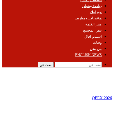
رياضة وشباب
موزاييك
مؤتمرات ومعارض
منبر الكلمة
نبض المجتمع
استديو افاق
وفيات
من نحن
ENGLISH NEWS
بحث عن
QFEX 2026