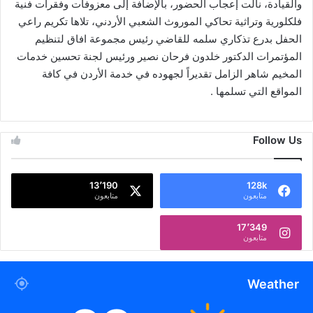
والقيادة، نالت إعجاب الحضور، بالإضافة إلى معزوفات وفقرات فنية
فلكلورية وتراثية تحاكي الموروث الشعبي الأردني، تلاها تكريم راعي
الحفل بدرع تذكاري سلمه للقاضي رئيس مجموعة افاق لتنظيم
المؤتمرات الدكتور خلدون فرحان نصير ورئيس لجنة تحسين خدمات
المخيم شاهر الزامل تقديراً لجهوده في خدمة الأردن في كافة
المواقع التي تسلمها .
Follow Us
13٬190
128k
متابعون
متابعون
17٬349
متابعون
Weather