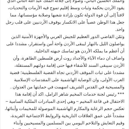
والملك الحسين الباني، وصولاً إلى جلالة الملك عبد الله الثاني الذي
يقود الأردن بحكمة وثبات وسط إقليم تموج فيه الأزمات والتحديات،
لافتاً إلى أن قوة الدولة تكون بإرادة شعبها وصلابة مؤسساتها، مما
جعل هذا الوطن عصياً على الانكسار بوقوف الأردنيين على قلب رجل
واحد.
وثمّن القاضي الدور العظيم للجيش العربي والأجهزة الأمنية الذين
يواصلون الليل بالنهار ليبقى الأردن واحة أمن واستقرار، مشددا على
أن أعظم ما يملكه الأردن هو تماسك جبهته الداخلية.
واضاف ان دماء الآباء والأجداد روت أرض فلسطين الطاهرة، وأن
الأردن سيبقى السند للأشقاء فيها حتى إقامة دولتهم المستقلة،
مشددا على ثبات الموقف الأردني تجاه القضية الفلسطينية؛ قضية
العرب الأولى، وان الوصاية الهاشمية على المقدسات الإسلامية
والمسيحية في القدس الشريف اسهمت في حمايتها من العدوان .
*** رئيس لجنة خدمات المخيم شاهر الزامل، اكد أن إقامة هذا
الاحتفال في قاعة المخيم – وهي إحدى المبادرات الملكية السامية –
تعكس حجم الرعاية والمكارم الهاشمية الموصولة للمخيمات وأبنائها،
مشدداً على عمق العلاقات التاريخية والروابط الاجتماعية الفريدة،
وقيم التعايش والتلاحم اليومي بين المسلمين والمسيحيين وأبناء