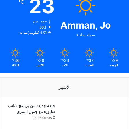
23
℃
Amman, Jo
29º - 22º
60%
4.01 كيلومتر/ساعة
سماء صافية
36
36
33
32
29
℃
℃
℃
℃
℃
الجمعة
السبت
الأحد
الأثنين
الثلاثاء
الأشهر
حلقة جديدة من برنامج «نائب
سابق» مع جميل النمري
2026-01-08