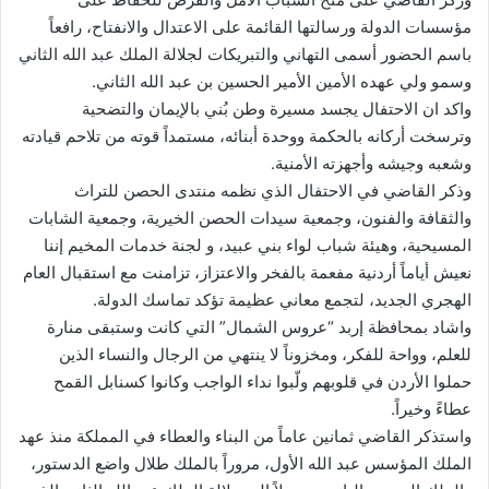
مؤسسات الدولة ورسالتها القائمة على الاعتدال والانفتاح، رافعاً
باسم الحضور أسمى التهاني والتبريكات لجلالة الملك عبد الله الثاني
وسمو ولي عهده الأمين الأمير الحسين بن عبد الله الثاني.
واكد ان الاحتفال يجسد مسيرة وطن بُني بالإيمان والتضحية
وترسخت أركانه بالحكمة ووحدة أبنائه، مستمداً قوته من تلاحم قيادته
وشعبه وجيشه وأجهزته الأمنية.
وذكر القاضي في الاحتفال الذي نظمه منتدى الحصن للتراث
والثقافة والفنون، وجمعية سيدات الحصن الخيرية، وجمعية الشابات
المسيحية، وهيئة شباب لواء بني عبيد، و لجنة خدمات المخيم إننا
نعيش أياماً أردنية مفعمة بالفخر والاعتزاز، تزامنت مع استقبال العام
الهجري الجديد، لتجمع معاني عظيمة تؤكد تماسك الدولة.
واشاد بمحافظة إربد “عروس الشمال” التي كانت وستبقى منارة
للعلم، وواحة للفكر، ومخزوناً لا ينتهي من الرجال والنساء الذين
حملوا الأردن في قلوبهم ولّبوا نداء الواجب وكانوا كسنابل القمح
عطاءً وخيراً.
واستذكر القاضي ثمانين عاماً من البناء والعطاء في المملكة منذ عهد
الملك المؤسس عبد الله الأول، مروراً بالملك طلال واضع الدستور،