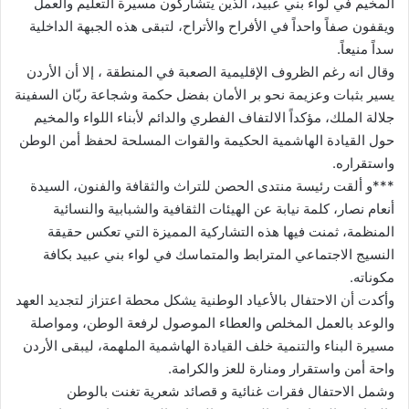
المخيم في لواء بني عبيد، الذين يتشاركون مسيرة التعليم والعمل
ويقفون صفاً واحداً في الأفراح والأتراح، لتبقى هذه الجبهة الداخلية
سداً منيعاً.
وقال انه رغم الظروف الإقليمية الصعبة في المنطقة ، إلا أن الأردن
يسير بثبات وعزيمة نحو بر الأمان بفضل حكمة وشجاعة ربّان السفينة
جلالة الملك، مؤكداً الالتفاف الفطري والدائم لأبناء اللواء والمخيم
حول القيادة الهاشمية الحكيمة والقوات المسلحة لحفظ أمن الوطن
واستقراره.
***و ألقت رئيسة منتدى الحصن للتراث والثقافة والفنون، السيدة
أنعام نصار، كلمة نيابة عن الهيئات الثقافية والشبابية والنسائية
المنظمة، ثمنت فيها هذه التشاركية المميزة التي تعكس حقيقة
النسيج الاجتماعي المترابط والمتماسك في لواء بني عبيد بكافة
مكوناته.
وأكدت أن الاحتفال بالأعياد الوطنية يشكل محطة اعتزاز لتجديد العهد
والوعد بالعمل المخلص والعطاء الموصول لرفعة الوطن، ومواصلة
مسيرة البناء والتنمية خلف القيادة الهاشمية الملهمة، ليبقى الأردن
واحة أمن واستقرار ومنارة للعز والكرامة.
وشمل الاحتفال فقرات غنائية و قصائد شعرية تغنت بالوطن