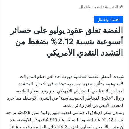
الرئيسية
/
اقتصاد واعمال
اقتصاد واعمال
الفضة تغلق عقود يوليو على خسائر
أسبوعية بنسبة 2.12% بضغط من
التشدد النقدي الأمريكي
شهدت أسعار الفضة العالمية هبوطا حادا في ختام التداولات
الأسبوعية، متأثرة بضربة مزدوجة تمثلت في التحول المتشدد
لمجلس الاحتياطي الفيدرالي الأمريكي نحو رفع أسعار الفائدة،
وزوال “علاوة المخاطر الجيوسياسية” في الشرق الأوسط، مما جرد
المعدن الأبيض من أهم ركائز دعمه.
وسجل سعر الإغلاق الاختتامي لعقود شهر يوليو/ تموز 2026م تراجعا
بنسبة 2.12% عند التسوية ليستقر عند 64.910 دولارا للأونصة، بعد
أن منيت الأسعار بخسارة ناهزت 4.2% خلال الجلسة ملامسة قاعا