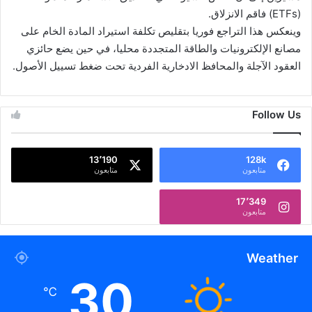
(ETFs) فاقم الانزلاق.
وينعكس هذا التراجع فوريا بتقليص تكلفة استيراد المادة الخام على
مصانع الإلكترونيات والطاقة المتجددة محليا، في حين يضع حائزي
العقود الآجلة والمحافظ الادخارية الفردية تحت ضغط تسييل الأصول.
Follow Us
13٬190
128k
متابعون
متابعون
17٬349
متابعون
Weather
30
℃