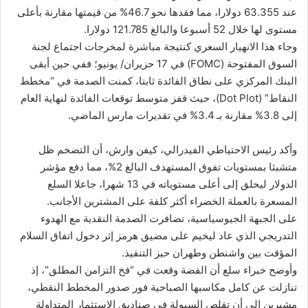
عند 63.355 دولارا، مما فقدها نحو 46.7% من قيمتها مقارنة بأعلى
مستوى لها خلال 52 أسبوعا والبالغ 121.785 دولارا.
وجاء هذا الانهيار السعري كنتيجة مباشرة لمخرجات اجتماع لجنة
السوق المفتوحة (FOMC) في 17 حزيران/ يونيو؛ ففي حين أبقى
البنك المركزي على نطاق الفائدة ثابتا، كمنت الصدمة في “مخطط
النقاط” (Dot Plot)، حيث قفز متوسط توقعات الفائدة لنهاية العام
إلى 3.8% مقارنة بـ 3.4% في تقديرات مارس الماضي.
وأكد رئيس الاحتياطي الفيدرالي، كيفن وارش، أن التضخم ظل
متشبثا بمستويات تفوق المستهدف البالغ 2%، مما دفع مؤشر
الدولار ليحلق إلى أعلى مستوياته في 13 شهرا، جاعلا السلع
المسعرة بالعملة الخضراء أكثر كلفة على المشترين الأجانب.
على الجبهة الجيوسياسية، تضافرت الصدمة النقدية مع الهدوء
التدريجي الذي عاد ليخيم على مضيق هرمز إثر دخول اتفاق السلام
المؤقت بين واشنطن وطهران حيز التنفيذ.
وأوضح خبراء سلع أن الفضة وقعت في “فخ التزامن المطلق”، إذ
تنازلت عن كامل مكاسبها الصباحية فور صدور المخطط النقطي،
مشيرين إلى أن تقلص السيولة في صناديق الاستثمار المتداولة