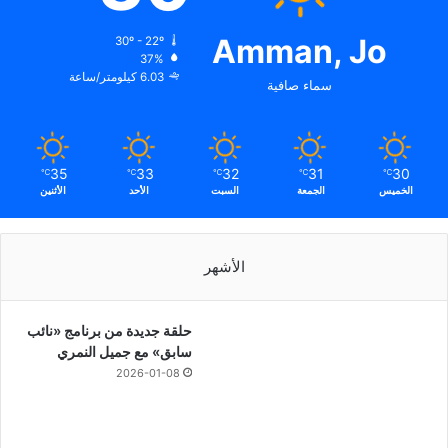
Amman, Jo
30º - 22º
37%
6.03 كيلومتر/ساعة
سماء صافية
35
33
32
31
30
℃
℃
℃
℃
℃
الخميس
الجمعة
السبت
الأحد
الأثنين
الأشهر
حلقة جديدة من برنامج «نائب
سابق» مع جميل النمري
2026-01-08