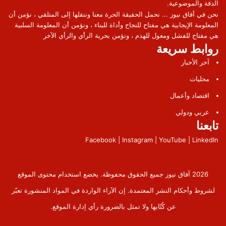
الدقة والموضوعية.
نحن في أفاق نيوز ... نحمل الحقيقة الحرة معنا وننقلها إلى المتلقي ، نؤمن أن
المعلومة الإيجابية هي مفتاح للنجاح وأداة للبناء ، ونؤمن أن المعلومة السلبية
هي مفتاح للفشل ومعول للهدم ، ونؤمن بحرية الرأي والرأي الآخر
روابط سريعة
آخر الأخبار
محليات
اقتصاد وأعمال
عربي ودولي
تابعنا
Facebook | Instagram | YouTube | LinkedIn
2026 آفاق نيوز جميع الحقوق محفوظة. يخضع استخدام محتوى الموقع
لشروط وأحكام النشر المعتمدة. إن الآراء الواردة في المواد المنشورة تعبّر
عن كُتّابها ولا تمثل بالضرورة رأي إدارة الموقع.