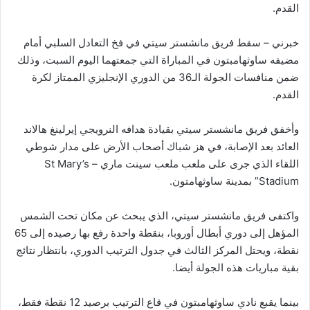
القدم.
خبرني – سقط فريق مانشستر سيتي في فخ التعادل السلبي أمام
مضيفه ساوثهامبتون في المباراة التي جمعتهما اليوم السبت، وذلك
ضمن منافسات الجولة الـ36 من الدوري الإنجليزي الممتاز لكرة
القدم.
وأخفق فريق مانشستر سيتي بقيادة هدافه النرويجي إيرلينغ هالاند
العائد بعد الإصابة، في هز شباك أصحاب الأرض على مدار شوطي
اللقاء الذي جرى على ملعب ملعب سينت ماري – St Mary’s
Stadium” بمدينة ساوثهامتون.
واكتفى فريق مانشستر سيتي، الذي يبحث عن مكان تحت الشمس
المؤهل إلى دوري أبطال أوروبا، بنقطة واحدة رفع بها رصيده إلى 65
نقطة، ويحتل المركز الثالث في جدول الترتيب الدوري، بانتظار نتائج
بقية مباريات هذه الجولة أيضا.
بينما يقبع نادي ساوثهامبتون في قاع الترتيب برصيد 12 نقطة فقط،