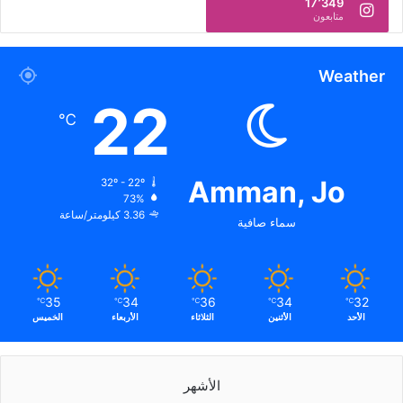
17٬349
متابعون
Weather
22
℃
Amman, Jo
32º - 22º
73%
3.36 كيلومتر/ساعة
سماء صافية
35
34
36
34
32
℃
℃
℃
℃
℃
الأحد
الأثنين
الثلاثاء
الأربعاء
الخميس
الأشهر