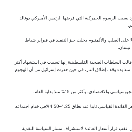
د بسبب الرسوم الجمركية التي فرضها الرئيس الأميركي دونالد
م.
ججت الرسوم الجمركية التوتر التجاري، وتشمل رسوما ثابتة 25% على الصلب والألمنيوم دخلت حيز التنفيذ في فبراير شباط
نيسان.
الت السلطات الصحية الفلسطينية إنها تسببت في استشهاد أكثر
رين منذ بدء وقف إطلاق النار، في حين حذرت إسرائيل من أن الهجوم
اقتصادي، بأكثر من 15% منذ بداية العام.
وفي غضون ذلك، من المتوقع أن يُبقي البنك المركزي الأميركي سعر الفائدة القياسي ثابتا عند نطاق 4.25-4.50%في ختام اجتماعه
عقب قرار أسعار الفائدة لاستشراف مسار السياسة النقدية