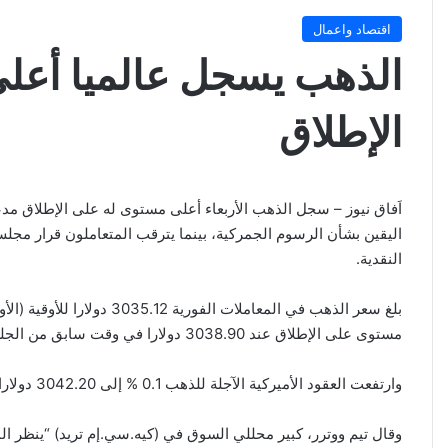
اقتصاد واعمال
الذهب يسجل عالميا أعل
الإطلاق
اَفاق نيوز – سجل الذهب الأربعاء أعلى مستوى له على الإطلاق مد
اليقين بشأن الرسوم الجمركية، بينما يترقب المتعاملون قرار مجلس
النقدية.
مستوى على الإطلاق عند 3038.90 دولارا في وقت سابق من الجلسة.
وارتفعت العقود الأميركية الآجلة للذهب 0.1 % إلى 3042.20 دولارا.
وقال تيم ووترر، كبير محللي السوق في (كيه.سي.إم تريد) “ينظر الم