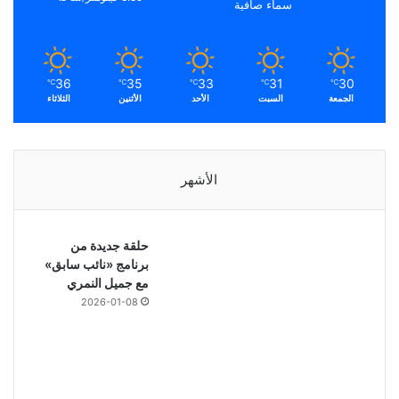
سماء صافية
36
35
33
31
30
℃
℃
℃
℃
℃
الجمعة
السبت
الأحد
الأثنين
الثلاثاء
الأشهر
حلقة جديدة من
برنامج «نائب سابق»
مع جميل النمري
2026-01-08