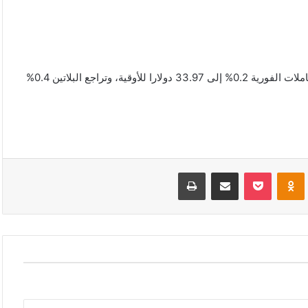
وعلى صعيد المعادن النفيسة الأخرى، انخفض سعر الفضة في المعاملات الفورية 0.2% إلى 33.97 دولارا للأوقية، وتراجع البلاتين 0.4%
VKonta
Odnoklassniki
‫Pocket
مشاركة عبر البريد
طباعة