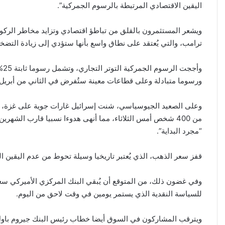
اليقين الاقتصادي المرتبطة بالرسوم الجمركية”.
ويشعر المستثمرون بالقلق من تباطؤ اقتصادي وتزايد مخاطر الركو
ترامب، والتي يُعتقد على نطاق واسع بأنها ستؤدي إلى زيادة التضخ
وأ
ورسوما متبادلة وعلى قطاعات معينة ستُفرض في الثاني من أبريل 
وعلى الصعيد الجيوسياسي، شنت إسرائيل غارات جوية على غزة، ق
من 400 شخص أمس الثلاثاء، مما أنهى هدوءا نسبيا قارب الشه
“مجرد البداية”.
قفز سعر الذهب، الذي يُعتبر تاريخيا وسيلة تحوط من عدم اليقين الجيوسياسي وال
للسياسة النقدية الذي يستمر يومين في وقت لاحق من اليوم.
ويترقب المشاركون في السوق أيضا خطاب رئيس البنك جيروم باول 