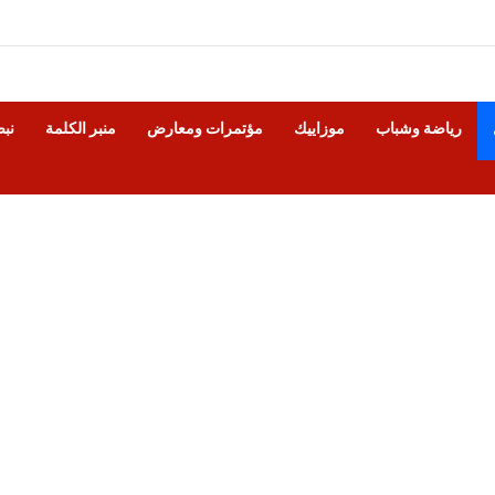
رياضة وشباب
موزاييك
مؤتمرات ومعارض
منبر الكلمة
نب