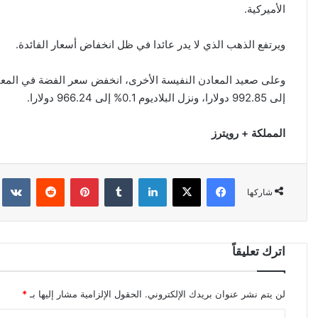
الأميركية.
ويرتفع الذهب الذي لا يدر عائدا في ظل انخفاض أسعار الفائدة.
إلى 992.85 دولارا، ونزل البلاديوم 0.1% إلى 966.24 دولارا.
المملكة + رويترز
فيسبوك
‫X
لينكدإن
‏Tumblr
بينتيريست
‏Reddit
‏kte
شاركها
اترك تعليقاً
لن يتم نشر عنوان بريدك الإلكتروني.
الحقول الإلزامية مشار إليها بـ
*