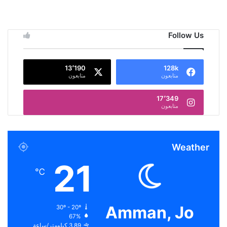
Follow Us
13٬190
128k
متابعون
متابعون
17٬349
متابعون
Weather
21
℃
Amman, Jo
30º - 20º
67%
3.89 كيلومتر/ساعة