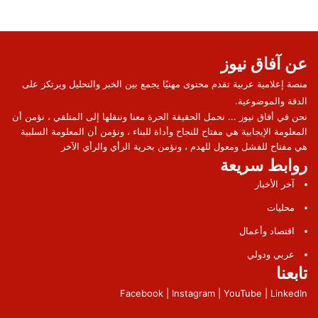
عن آفاق نيوز
منصة إعلامية عربية تقدم محتوى مهنيًا يجمع بين الخبر والتحليل ويرتكز على
الدقة والموضوعية.
نحن في أفاق نيوز ... نحمل الحقيقة الحرة معنا وننقلها إلى المتلقي ، نؤمن أن
المعلومة الإيجابية هي مفتاح للنجاح وأداة للبناء ، ونؤمن أن المعلومة السلبية
هي مفتاح للفشل ومعول للهدم ، ونؤمن بحرية الرأي والرأي الآخر
روابط سريعة
آخر الأخبار
محليات
اقتصاد وأعمال
عربي ودولي
تابعنا
Facebook | Instagram | YouTube | LinkedIn