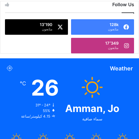
Follow Us
13٬190
128k
متابعون
متابعون
17٬349
متابعون
Weather
26
℃
Amman, Jo
31º - 24º
55%
4.15 كيلومتر/ساعة
سماء صافية