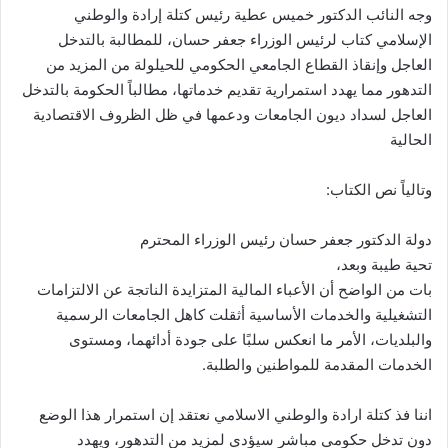
وجه النائب الدكتور خميس عطية رئيس كتلة إرادة والوطني
الإسلامي كتاب لرئيس الوزراء جعفر حسان، للمطالبة بالتدخل
العاجل وإنقاذ القطاع الجامعي الحكومي للحيلولة من المزيد من
التدهور مما يهدد استمرارية تقديم خدماتها، مطالباً الحكومة بالتدخل
العاجل لسداد ديون الجامعات ودعمها في ظل الظروف الاقتصادية
الحالية
وتالياً نص الكتاب:
دولة الدكتور جعفر حسان رئيس الوزراء المحترم
تحية طيبة وبعد،
بات من الواضح أن الأعباء المالية المتزايدة الناتجة عن الالتزامات
التشغيلية والخدمات الأساسية أثقلت كاهل الجامعات الرسمية
والبلديات، الأمر ما انعكس سلبًا على جودة أدائهما، ومستوى
الخدمات المقدمة للمواطنين والطلبة.
اننا فذ كتلة ارادة والوطني الاسلامي نعتقد إن استمرار هذا الوضع
دون تدخل حكومي مباشر سيؤدي لمزيد من التدهور، ويهدد