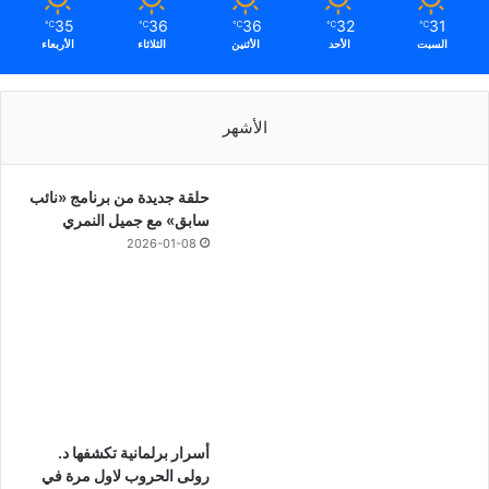
35
36
36
32
31
℃
℃
℃
℃
℃
السبت
الأحد
الأثنين
الثلاثاء
الأربعاء
الأشهر
حلقة جديدة من برنامج «نائب
سابق» مع جميل النمري
2026-01-08
أسرار برلمانية تكشفها د.
رولى الحروب لاول مرة في