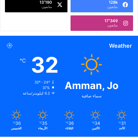
13٬190
128k
متابعون
متابعون
17٬349
متابعون
Weather
32
℃
Amman, Jo
32º - 24º
37%
6.2 كيلومتر/ساعة
سماء صافية
36
35
36
34
31
℃
℃
℃
℃
℃
الأحد
الأثنين
الثلاثاء
الأربعاء
الخميس