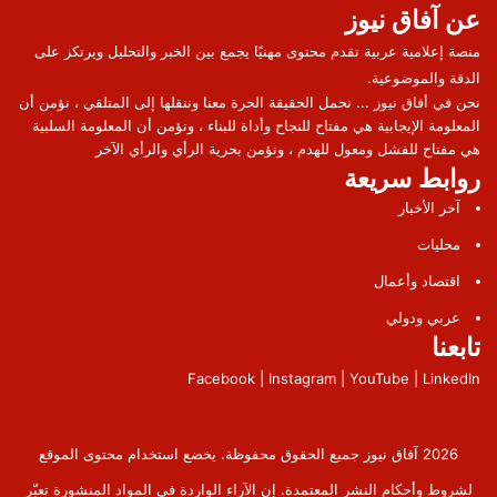
عن آفاق نيوز
منصة إعلامية عربية تقدم محتوى مهنيًا يجمع بين الخبر والتحليل ويرتكز على
الدقة والموضوعية.
نحن في أفاق نيوز ... نحمل الحقيقة الحرة معنا وننقلها إلى المتلقي ، نؤمن أن
المعلومة الإيجابية هي مفتاح للنجاح وأداة للبناء ، ونؤمن أن المعلومة السلبية
هي مفتاح للفشل ومعول للهدم ، ونؤمن بحرية الرأي والرأي الآخر
روابط سريعة
آخر الأخبار
محليات
اقتصاد وأعمال
عربي ودولي
تابعنا
Facebook | Instagram | YouTube | LinkedIn
2026 آفاق نيوز جميع الحقوق محفوظة. يخضع استخدام محتوى الموقع
لشروط وأحكام النشر المعتمدة. إن الآراء الواردة في المواد المنشورة تعبّر