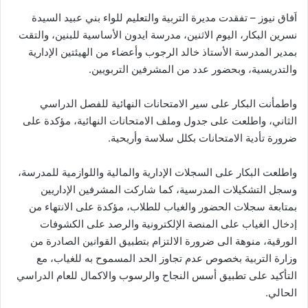
اَفاق نيوز – تفقدت مديرة التربية والتعليم للواء بني عبيد السيدة
نسرين البكار، اليوم الاثنين، مدرسة ايدون الأساسية للبنين، والتقت
بمدير المدرسة الأستاذ خالد الرجوب وأعضاء من الهيئتين الإدارية
والتدريسية، وبحضور عدد من المشرفين التربويين.
واطمأنت البكار على سير الامتحانات النهائية للفصل الدراسي
الثاني، واطلعت على جدول وملف الامتحانات النهائية، مؤكدة على
ضرورة تأدية الامتحانات بكلل سلاسة وأريحية.
واطلعت البكار على السجلات الإدارية والمالية واللوازمية للمدرسة،
وسجل التشكيلات المدرسية، كما شاركت المشرفين الإداريين
بمتابعة سجلات الحضور والغياب للطلاب، مؤكدة على الانتهاء من
إدخال الغياب على المنصة الإلكترونية والرصد على الكشوفات
الورقية، منوهة الى ضرورة الالتزام بتطبيق القوانين الصادرة من
وزارة التربية بخصوص عدم تجاوز الحد المسموح به للغياب، مع
التأكيد على تطبيق أسس النجاح والرسوب والاكمال للعام الدراسي
الحالي.