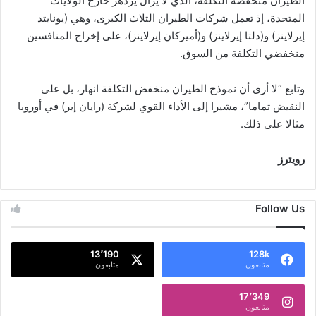
الطيران منخفضة التكلفة، الذي لا يزال يزدهر خارج الولايات
المتحدة، إذ تعمل شركات الطيران الثلاث الكبرى، وهي (يونايتد
إيرلاينز) و(دلتا إيرلاينز) و(أميركان إيرلاينز)، على إخراج المنافسين
منخفضي التكلفة من السوق.
وتابع “لا أرى أن نموذج الطيران منخفض التكلفة انهار، بل على
النقيض تماما”، مشيرا إلى الأداء القوي لشركة (رايان إير) في أوروبا
مثالا على ذلك.
رويترز
Follow Us
13٬190
128k
متابعون
متابعون
17٬349
متابعون