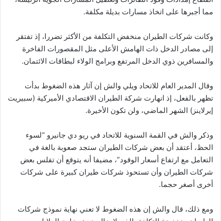
مما أجبرها على اتخاذ مسارات بديلة مكلفة.
وكانت شركات الطيران منخفض التكلفة من الأكثر تضررا، إذ تفتقر
إلى مصادر الدخل ذات الهامش الأعلى مثل المقصورات الفاخرة
والمسافرين ذوي الدخل المرتفع وبرامج الولاء لبطاقات الائتمان.
وقال المدير العام للاتحاد ويلي والش إن آثار هذه الضغوط بدأت
تظهر بالفعل، إذ انهارت شركة الطيران الاقتصادي الأميركية (سبيريت
إيرلاينز) الشهر الماضي، ولن تكون الأخيرة.
وذكر والش في القمة السنوية للاتحاد في ريو دي جانيرو “لسوء
الحظ، أعتقد أن بعض شركات الطيران ستجد صعوبة بالغة في
التعامل مع ارتفاع أسعار الوقود”، مضيفا أنه يتوقع أن تفلس بعض
شركات الطيران وأن تستحوذ شركات طيران كبيرة على شركات
أخرى أصغر حجما.
ومع ذلك، قال والش إن هذه الضغوط لا تعني نهاية نموذج شركات