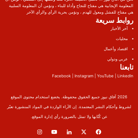
المعلومة الإيجابية هي مفتاح للنجاح وأداة للبناء ، ونؤمن أن المعلومة السلبية
هي مفتاح للفشل ومعول للهدم ، ونؤمن بحرية الرأي والرأي الآخر
روابط سريعة
آخر الأخبار
محليات
اقتصاد وأعمال
عربي ودولي
تابعنا
Facebook | Instagram | YouTube | LinkedIn
2026 آفاق نيوز جميع الحقوق محفوظة. يخضع استخدام محتوى الموقع
لشروط وأحكام النشر المعتمدة. إن الآراء الواردة في المواد المنشورة تعبّر
عن كُتّابها ولا تمثل بالضرورة رأي إدارة الموقع.
فيسبوك
‫X
لينكدإن
‫YouTube
انستقرام