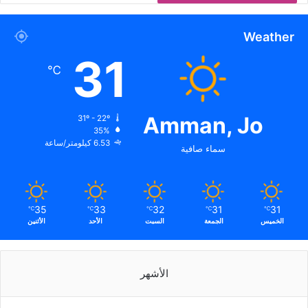
Weather
31
℃
Amman, Jo
31º - 22º
35%
6.53 كيلومتر/ساعة
سماء صافية
35
33
32
31
31
℃
℃
℃
℃
℃
الخميس
الجمعة
السبت
الأحد
الأثنين
الأشهر