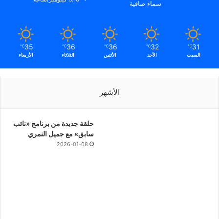
سماء صافية
35
36
36
32
31
℃
℃
℃
℃
℃
السبت
الأحد
الأثنين
الثلاثاء
الأربعاء
الأشهر
حلقة جديدة من برنامج «نائب
سابق» مع جميل النمري
2026-01-08