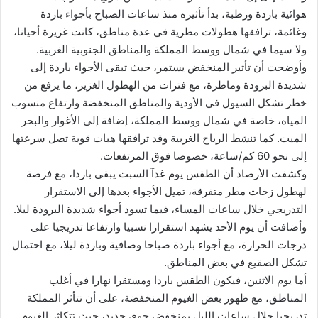
هوائية باردة ورطبة، بدأ تأثيره منذ ساعات الصباح بأجواء باردة
وغائمة، ترافقها هطولات مطرية في عدة مناطق، كانت غزيرة أحيانا،
ولا سيما في شمال ووسط المملكة والمناطق الجنوبية الغربية.
وأوضحت أن تأثير المنخفض يستمر، حيث تبقى الأجواء باردة إلى
شديدة البرودة وماطرة، مع فترات من الهطول الغزير، ما يرفع من
خطر تشكل السيول في الأودية والمناطق المنخفضة وارتفاع منسوب
المياه، خاصة في شمال ووسط المملكة، إضافة إلى الأغوار والبحر
الميت. كما تنشط الرياح الغربية وقد ترافقها هبات قوية تصل سرعتها
إلى نحو 60 كم/ساعة، خصوصا فوق المرتفعات.
وكشفت الأرصاد أن الطقس يوم غدآ السبت يبقى باردا، مع فرصة
لهطول زخات مطر متفرقة، تميل الأجواء بعدها إلى الاستقرار
التدريجي خلال ساعات المساء، فيما تسود أجواء شديدة البرودة ليلا.
وأضافت أن يوم الأحد يشهد استقرارا نسبيا وارتفاعا تدريجيا على
درجات الحرارة، مع أجواء باردة صباحا وصافية وباردة ليلا، مع احتمال
تشكل الصقيع في بعض المناطق.
أما يوم الاثنين، فيكون الطقس باردا ومستقرا نهارا في أغلب
المناطق، مع ظهور بعض الغيوم المنخفضة، على أن تتأثر المملكة
تدريجيا خلال ساعات الليل بمنخفض جوي جديد، حيث تتكاثر الغيوم