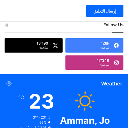
Follow Us
13٬190
128k
متابعون
متابعون
17٬349
متابعون
Weather
23
℃
Amman, Jo
31º - 23º
66%
3.16 كيلومتر/ساعة