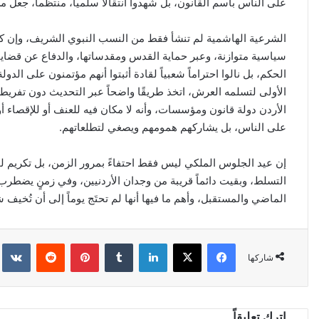
على الناس باسم القانون، بل شهدوا انتقالًا سلمياً، منتظماً، جعل م
الشرعية الهاشمية لم تنشأ فقط من النسب النبوي الشريف، وإن كان
سياسية متوازنة، وعبر حماية القدس ومقدساتها، والدفاع عن قضايا الأ
الحكم، بل نالوا احتراماً شعبياً لقادة أثبتوا أنهم مؤتمنون على الدو
الأولى لتسلمه العرش، اتخذ طريقًا واضحاً عبر التحديث دون تفريط،
الأردن دولة قانون ومؤسسات، وأنه لا مكان فيه للعنف أو للإقصاء 
على الناس، بل يشاركهم همومهم ويصغي لتطلعاتهم.
إن عيد الجلوس الملكي ليس فقط احتفاءً بمرور الزمن، بل تكريم ل
التسلط، وبقيت دائماً قريبة من وجدان الأردنيين، وفي زمنٍ يضطرب
الماضي والمستقبل، وأهم ما فيها أنها لم تحتَج يوماً إلى أن تُخيف 
فيسبوك
‫X
لينكدإن
‏Tumblr
بينتيريست
‏Reddit
‏kte
شاركها
اترك تعليقاً