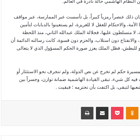
ن النظام الهاشمي حالة نادرة في العالم.
 ذلك عنصراً رمزياً كبيراً، بل تأسست عبر الممارسة، عبر مواقف
مة، والاحتكام للعقل لا للغريزة، لم يستعينوا بالدبابات لتأمين
لة، لا متسلطون عليها، فجلالة الملك عبدالله الثاني، منذ اللحظة
 والانفتاح دون استلاب، والحزم دون قسوة، كانت رسالته الدائمة أن
أو للبطش، فظل الملك يعزز صورة الحكم المسؤول الذي لا يتعالى
مسيرة حكم لم تخرج عن نص الدولة، ولم تنجرف نحو الاستئثار أو
 فيه كل شيء، تبقى القيادة الهاشمية ضمانة توازن، وجسراً بين
شعبها لتبقى، بل اكتفت بأن تحترمه ؛ فبقيت .
VKonta
Odnoklassniki
‫Pocket
مشاركة عبر البريد
طباعة