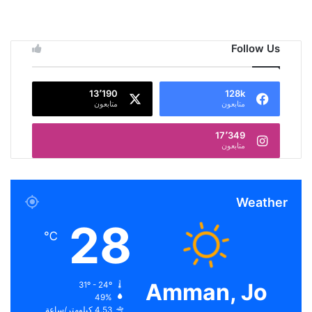
Follow Us
13٬190
128k
متابعون
متابعون
17٬349
متابعون
Weather
28
℃
Amman, Jo
31º - 24º
49%
4.53 كيلومتر/ساعة