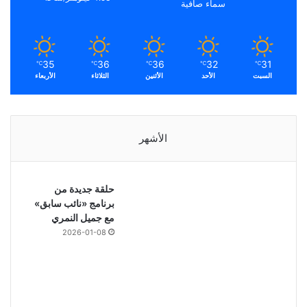
سماء صافية
35
36
36
32
31
℃
℃
℃
℃
℃
السبت
الأحد
الأثنين
الثلاثاء
الأربعاء
الأشهر
حلقة جديدة من
برنامج «نائب سابق»
مع جميل النمري
2026-01-08