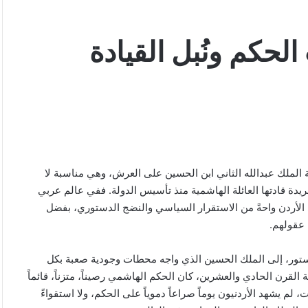
لحكم ونُبل القيادة
 الملك عبدالله الثاني ابن الحسين على العرش، وهي مناسبة لا
ة قادتها العائلة الهاشمية منذ تأسيس الدولة. ففي عالم عربي
 الأردن واحةً من الاستقرار السياسي والنضج الدستوري، بفضل
م عقولهم.
ستور، إلى الملك الحسين الذي واجه محطات وجودية صعبة بكل
 القرن الحادي والعشرين، كان الحكم الهاشمي رصيناً، متزناً، قائماً
م يشهد الأردنيون يوماً صراعاً دموياً على الحكم، ولا استقواءً