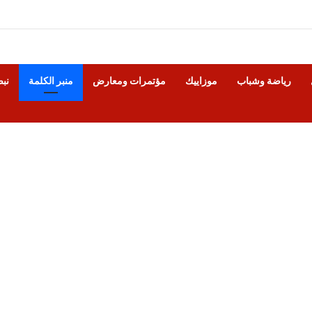
رياضة وشباب
موزاييك
مؤتمرات ومعارض
منبر الكلمة
نب