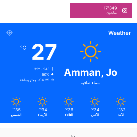
17٬349
متابعون
Weather
27
℃
Amman, Jo
32º - 24º
50%
4.25 كيلومتر/ساعة
سماء صافية
35
34
36
34
32
℃
℃
℃
℃
℃
الأحد
الأثنين
الثلاثاء
الأربعاء
الخميس