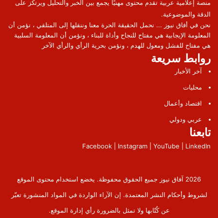
منصة إعلامية عربية تقدم محتوى مهنيًا يجمع بين الخبر والتحليل ويرتكز على
الدقة والموضوعية.
نحن في أفاق نيوز ... نحمل الحقيقة الحرة معنا وننقلها إلى المتلقي ، نؤمن أن
المعلومة الإيجابية هي مفتاح للنجاح وأداة للبناء ، ونؤمن أن المعلومة السلبية
هي مفتاح للفشل ومعول للهدم ، ونؤمن بحرية الرأي والرأي الآخر
روابط سريعة
آخر الأخبار
محليات
اقتصاد وأعمال
عربي ودولي
تابعنا
Facebook | Instagram | YouTube | LinkedIn
2026 آفاق نيوز جميع الحقوق محفوظة. يخضع استخدام محتوى الموقع
لشروط وأحكام النشر المعتمدة. إن الآراء الواردة في المواد المنشورة تعبّر
عن كُتّابها ولا تمثل بالضرورة رأي إدارة الموقع.