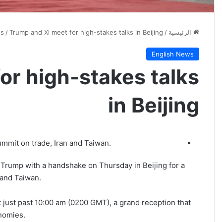
الرئيسية
/
Trump and Xi meet for high-stakes talks in Beijing
/
ws
English News
or high-stakes talks
in Beijing
mmit on trade, Iran and Taiwan.
Trump with a handshake on Thursday in Beijing for a
 and Taiwan.
t just past 10:00 am (0200 GMT), a grand reception that
nomies.