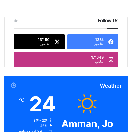
Follow Us
13٬190
128k
متابعون
متابعون
17٬349
متابعون
Weather
24
℃
Amman, Jo
31º - 23º
46%
4.55 كيلومتر/ساعة