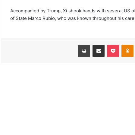
Accompanied by Trump, Xi shook hands with several US off
of State Marco Rubio, who was known throughout his career
VKonta
Odnoklassniki
‫Pocket
مشاركة عبر البريد
طباعة