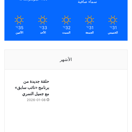
سماء صافية
35
33
32
31
31
℃
℃
℃
℃
℃
الخميس
الجمعة
السبت
الأحد
الأثنين
الأشهر
حلقة جديدة من
برنامج «نائب سابق»
مع جميل النمري
2026-01-08