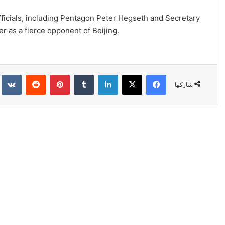
icials, including Pentagon Peter Hegseth and Secretary
 as a fierce opponent of Beijing.
فيسبوك
‫X
لينكدإن
‏Tumblr
بينتيريست
‏Reddit
‏kte
شاركها