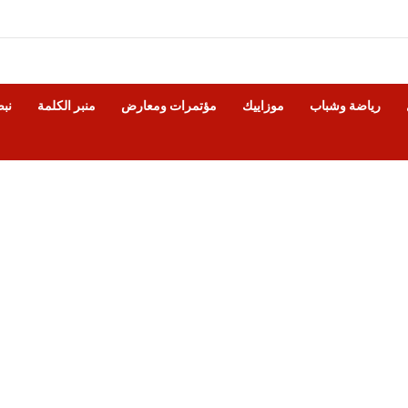
رياضة وشباب
موزاييك
مؤتمرات ومعارض
منبر الكلمة
نب